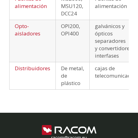
alimentación
MSU120,
alimentación
DCC24
Opto-
OPI200,
galvánicos y
aisladores
OPI400
ópticos
separadores
y convertidores d
interfases
Distribuidores
De metal,
cajas de
de
telecomunicacion
plástico
racom@racom.eu