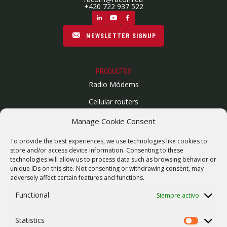
+420 722 937 522
NEWSLETTER SIGNUP
PRODUCTOS
Radio Módems
Cellular routers
Enlaces Microondas
Manage Cookie Consent
Mapa del sitio
To provide the best experiences, we use technologies like cookies to
SUPPORT
store and/or access device information. Consenting to these
technologies will allow us to process data such as browsing behavior or
Reparaciones / solicitud de RMA
unique IDs on this site. Not consenting or withdrawing consent, may
adversely affect certain features and functions.
Product archive
Functional
Siempre activo
Vulnerability report
WebService
Statistics
Statistics