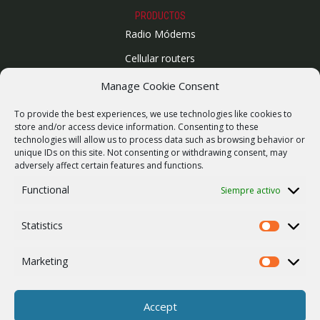
PRODUCTOS
Radio Módems
Cellular routers
Enlaces Microondas
Manage Cookie Consent
Mapa del sitio
To provide the best experiences, we use technologies like cookies to
SUPPORT
store and/or access device information. Consenting to these
technologies will allow us to process data such as browsing behavior or
Reparaciones / solicitud de RMA
unique IDs on this site. Not consenting or withdrawing consent, may
adversely affect certain features and functions.
Product archive
Functional
Siempre activo
Vulnerability report
WebService
Statistics
Statistics
COMPAÑÍA
Empleo
Marketing
Marketing
ISO 9001
Política de cookies
Accept