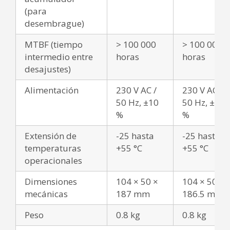
(para
desembrague)
MTBF (tiempo
> 100 000
> 100 000
intermedio entre
horas
horas
desajustes)
Alimentación
230 V AC /
230 V AC /
50 Hz, ±10
50 Hz, ±10
%
%
Extensión de
-25 hasta
-25 hasta
temperaturas
+55 °C
+55 °C
operacionales
Dimensiones
104 × 50 ×
104 × 50 ×
mecánicas
187 mm
186.5 mm
Peso
0.8 kg
0.8 kg