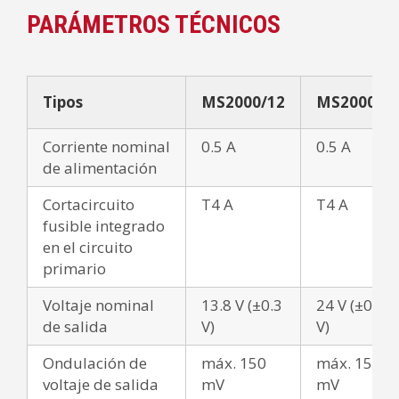
PARÁMETROS TÉCNICOS
Tipos
MS2000/12
MS2000/2
Corriente nominal
0.5 A
0.5 A
de alimentación
Cortacircuito
T4 A
T4 A
fusible integrado
en el circuito
primario
Voltaje nominal
13.8 V (±0.3
24 V (±0.3
de salida
V)
V)
Ondulación de
máx. 150
máx. 150
voltaje de salida
mV
mV