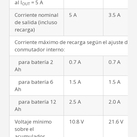
al I
= 5 A
OUT
Corriente nominal
5 A
3.5 A
de salida (incluso
recarga)
Corriente máximo de recarga según el ajuste del
conmutador interno:
para batería 2
0.7 A
0.7 A
Ah
para batería 6
1.5 A
1.5 A
Ah
para batería 12
2.5 A
2.0 A
Ah
Voltaje mínimo
10.8 V
21.6 V
sobre el
acumulador