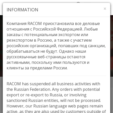
×
INFORMATION
Компания RACOM приостановила все деловые
отношения с Российской Федерацией. Любые
заказы с потенциальным экспортом или
реэкспортом в Россию, а также с участием
IWCE 2023, Las Vegas
российских организаций, попавших под санкции,
обрабатываться не будут. Однако наши
русскоязычные веб-страницы остаются
активными, поскольку ими пользуются и
клиенты за пределами России.
News
IWCE 2023, Las Vegas
RACOM has suspended all business activities with
the Russian Federation. Any orders with potential
export or re-export to Russia, or involving
sanctioned Russian entities, will not be processed.
IWCE 2023, Las Vegas
However, our Russian language web pages remain
active, as they are also used by customers outside of