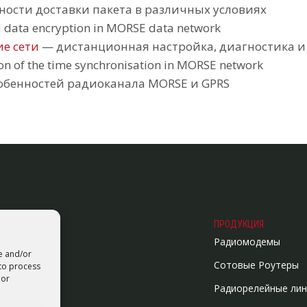
ости доставки пакета в различных условиях
data encryption in MORSE data network
е сети
— дистанционная настройка, диагностика и
 of the time synchronisation in MORSE network
обенностей радиоканала MORSE и GPRS
ПРОДУКЦИЯ
Радиомодемы
re and/or
Сотовые Роутеры
 to process
 or
Радиорелейные лин