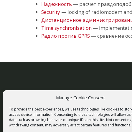
Надежность
— расчет правдоподобн
Security
— locking of radiomodem and 
Дистанционное администрировани
Time synchronisation
— implementation
Радио против GPRS
— сравнение ос
Manage Cookie Consent
racom@racom.eu
To provide the best experiences, we use technologies like cookies to sto
+420 722 937 522
access device information. Consenting to these technologies will allow us
data such as browsing behavior or unique IDs on this site. Not consenting
withdrawing consent, may adversely affect certain features and functions.