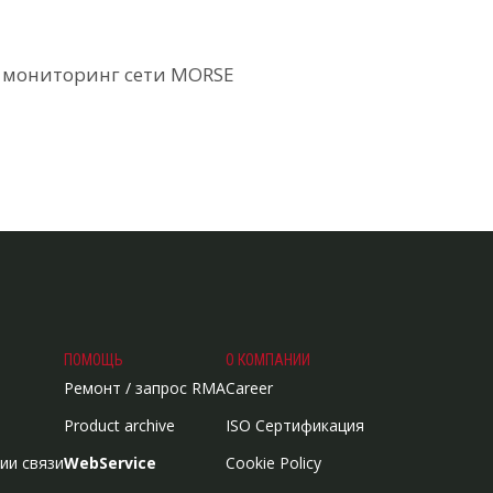
 мониторинг сети MORSE
ПОМОЩЬ
О КОМПАНИИ
Ремонт / запрос RMA
Career
Product archive
ISO Сертификация
ии связи
WebService
Cookie Policy