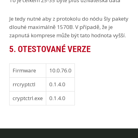
To je celkem 25-35 byte plus uživatelská data
Je tedy nutné aby z protokolu do nódu šly pakety
dlouhé maximálně 1570B. V případě, že je
zapnutá komprese může být tato hodnota vyšší.
5. OTESTOVANÉ VERZE
Firmware
10.0.76.0
rrcryptctl
0.1.4.0
cryptctrl.exe
0.1.4.0