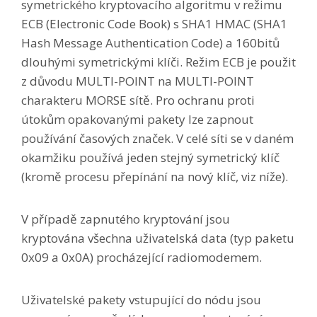
symetrického kryptovacího algoritmu v režimu
ECB (Electronic Code Book) s SHA1 HMAC (SHA1
Hash Message Authentication Code) a 160bitů
dlouhými symetrickými klíči. Režim ECB je použit
z důvodu MULTI-POINT na MULTI-POINT
charakteru MORSE sítě. Pro ochranu proti
útokům opakovanými pakety lze zapnout
používání časových značek. V celé síti se v daném
okamžiku používá jeden stejný symetrický klíč
(kromě procesu přepínání na nový klíč, viz níže).
V případě zapnutého kryptování jsou
kryptována všechna uživatelská data (typ paketu
0x09 a 0x0A) procházející radiomodemem.
Uživatelské pakety vstupující do nódu jsou