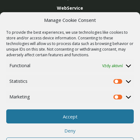
WebService
SLUŽBY
Manage Cookie Consent
Bezdrátové sítě
To provide the best experiences, we use technologies like cookies to
Zakázková výroba
store and/or access device information. Consenting to these
technologies will allow us to process data such as browsing behavior or
Report zranitelnosti
unique IDs on this site. Not consenting or withdrawing consent, may
O NÁS
adversely affect certain features and functions.
Náš příběh
Functional
Vždy aktivní
Kariéra
Statistics
ISO Certifikace
Statistics
Dotace
Marketing
Marketing
Zásady cookies
Ostatní
Accept
Whistleblowing
Deny