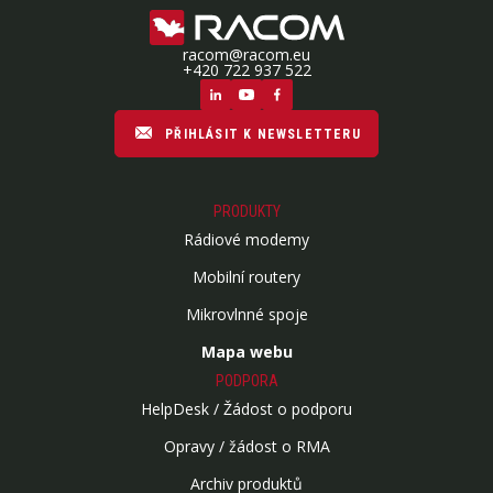
racom@racom.eu
+420 722 937 522
PŘIHLÁSIT K NEWSLETTERU
PRODUKTY
Rádiové modemy
Mobilní routery
Mikrovlnné spoje
Mapa webu
PODPORA
HelpDesk / Žádost o podporu
Opravy / žádost o RMA
Archiv produktů