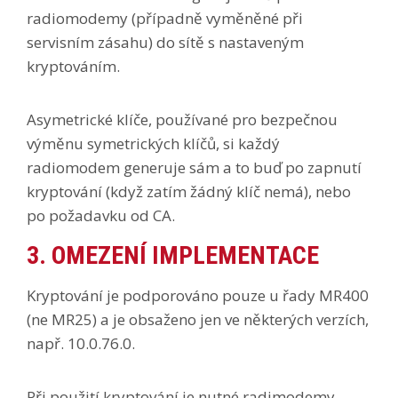
radiomodemy (případně vyměněné při
servisním zásahu) do sítě s nastaveným
kryptováním.
Asymetrické klíče, používané pro bezpečnou
výměnu symetrických klíčů, si každý
radiomodem generuje sám a to buď po zapnutí
kryptování (když zatím žádný klíč nemá), nebo
po požadavku od CA.
3. OMEZENÍ IMPLEMENTACE
Kryptování je podporováno pouze u řady MR400
(ne MR25) a je obsaženo jen ve některých verzích,
např. 10.0.76.0.
Při použití kryptování je nutné radimodemy