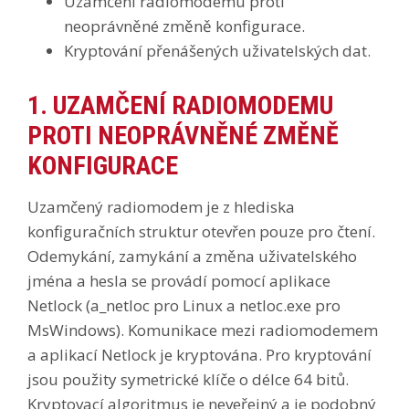
Uzamčení radiomodemu proti
neoprávněné změně konfigurace.
Kryptování přenášených uživatelských dat.
1. UZAMČENÍ RADIOMODEMU
PROTI NEOPRÁVNĚNÉ ZMĚNĚ
KONFIGURACE
Uzamčený radiomodem je z hlediska
konfiguračních struktur otevřen pouze pro čtení.
Odemykání, zamykání a změna uživatelského
jména a hesla se provádí pomocí aplikace
Netlock (a_netloc pro Linux a netloc.exe pro
MsWindows). Komunikace mezi radiomodemem
a aplikací Netlock je kryptována. Pro kryptování
jsou použity symetrické klíče o délce 64 bitů.
Kryptovací algoritmus je neveřejný a je podobný