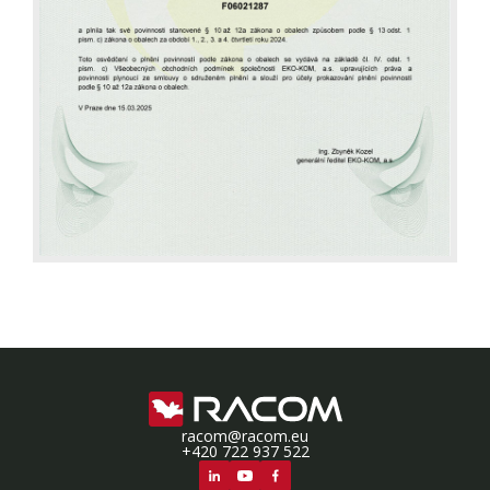
racom@racom.eu
+420 722 937 522