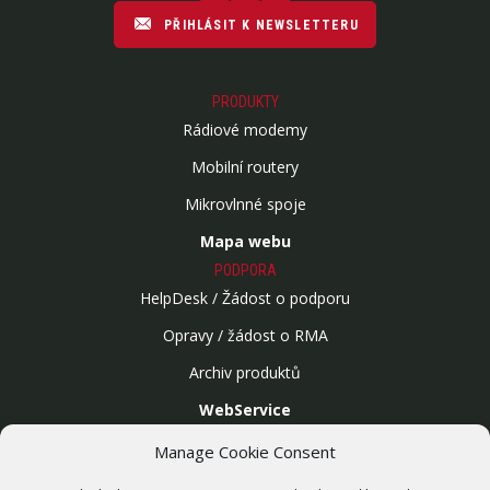
PŘIHLÁSIT K NEWSLETTERU
PRODUKTY
Rádiové modemy
Mobilní routery
Mikrovlnné spoje
Mapa webu
PODPORA
HelpDesk / Žádost o podporu
Opravy / žádost o RMA
Archiv produktů
WebService
SLUŽBY
Manage Cookie Consent
Bezdrátové sítě