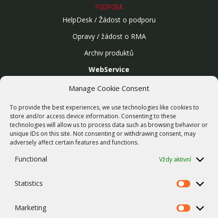
PODPORA
HelpDesk / Žádost o podporu
Opravy / žádost o RMA
Archiv produktů
WebService
SLUŽBY
Manage Cookie Consent
Bezdrátové sítě
To provide the best experiences, we use technologies like cookies to
Zakázková výroba
store and/or access device information. Consenting to these
technologies will allow us to process data such as browsing behavior or
Report zranitelnosti
unique IDs on this site. Not consenting or withdrawing consent, may
O NÁS
adversely affect certain features and functions.
Náš příběh
Functional
Vždy aktivní
Kariéra
Statistics
ISO Certifikace
Statistics
Dotace
Marketing
Marketing