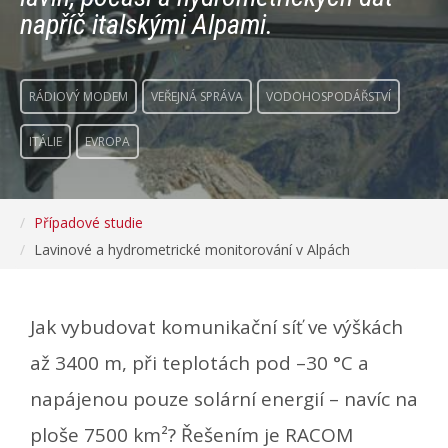
napříč italskými Alpami.
RÁDIOVÝ MODEM
VEŘEJNÁ SPRÁVA
VODOHOSPODÁŘSTVÍ
ITÁLIE
EVROPA
Případové studie
Lavinové a hydrometrické monitorování v Alpách
Jak vybudovat komunikační síť ve výškách
až 3400 m, při teplotách pod –30 °C a
napájenou pouze solární energií – navíc na
ploše 7500 km²? Řešením je RACOM