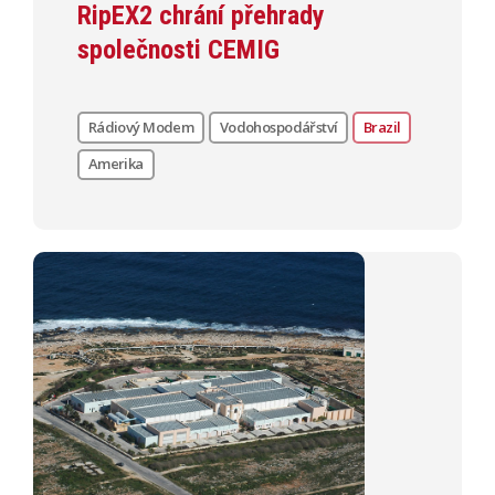
RipEX2 chrání přehrady
společnosti CEMIG
Rádiový Modem
Vodohospodářství
Brazil
Amerika