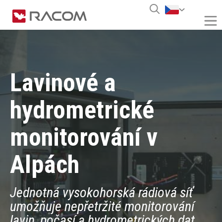
Lavinové a
hydrometrické
monitorování v
Alpách
Jednotná vysokohorská rádiová síť
umožňuje nepřetržité monitorování
lavin, počasí a hydrometrických dat