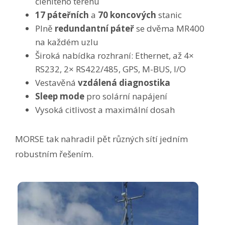
členitého terénu
17 páteřních
a
70 koncových
stanic
Plně
redundantní páteř
se dvěma MR400
na každém uzlu
Široká nabídka rozhraní: Ethernet, až 4×
RS232, 2× RS422/485, GPS, M-BUS, I/O
Vestavěná
vzdálená diagnostika
Sleep mode
pro solární napájení
Vysoká citlivost a maximální dosah
MORSE tak nahradil pět různých sítí jedním
robustním řešením.