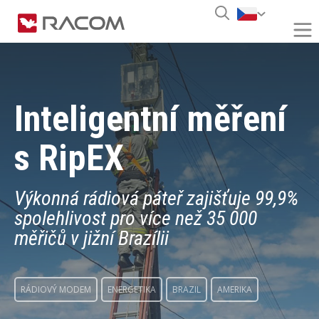
Inteligentní měření
s RipEX
Výkonná rádiová páteř zajišťuje 99,9%
spolehlivost pro více než 35 000
měřičů v jižní Brazílii
RÁDIOVÝ MODEM
ENERGETIKA
BRAZIL
AMERIKA