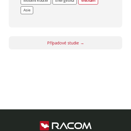
Mobilní Router
Energetika
Vietnam
Asie
Případové studie →