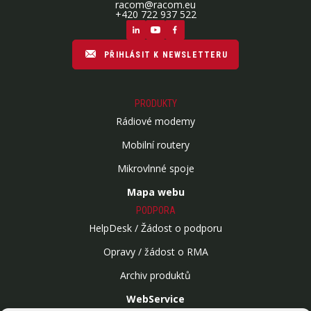
racom@racom.eu
+420 722 937 522
PŘIHLÁSIT K NEWSLETTERU
PRODUKTY
Rádiové modemy
Mobilní routery
Mikrovlnné spoje
Mapa webu
PODPORA
HelpDesk / Žádost o podporu
Opravy / žádost o RMA
Archiv produktů
WebService