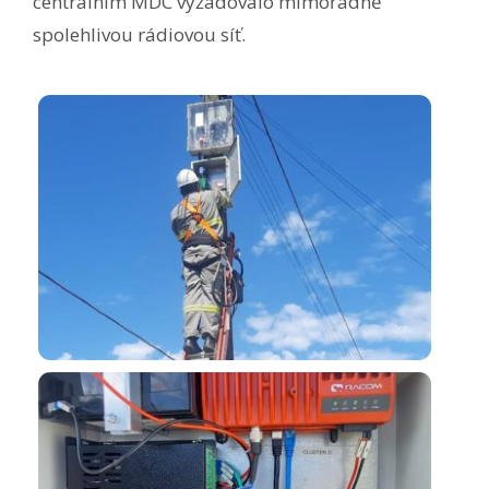
centrálním MDC vyžadovalo mimořádně
spolehlivou rádiovou síť.