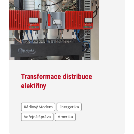
Transformace distribuce
elektřiny
Rádiový Modem
Energetika
Veřejná Správa
Amerika