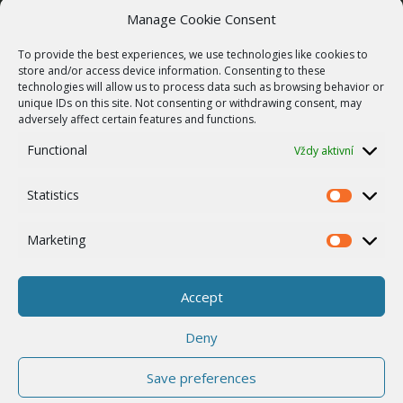
SLUŽBY
Manage Cookie Consent
Bezdrátové sítě
To provide the best experiences, we use technologies like cookies to
Zakázková výroba
store and/or access device information. Consenting to these
technologies will allow us to process data such as browsing behavior or
Report zranitelnosti
unique IDs on this site. Not consenting or withdrawing consent, may
O NÁS
adversely affect certain features and functions.
Náš příběh
Functional
Vždy aktivní
Kariéra
Statistics
ISO Certifikace
Statistics
Dotace
Marketing
Marketing
Zásady cookies
Ostatní
Accept
Whistleblowing
Deny
Save preferences