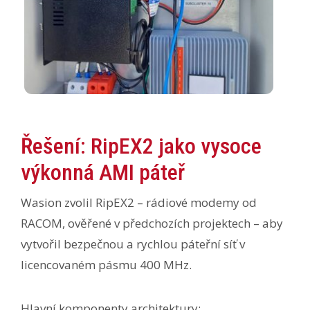
Řešení: RipEX2 jako vysoce
výkonná AMI páteř
Wasion zvolil RipEX2 – rádiové modemy od
RACOM, ověřené v předchozích projektech – aby
vytvořil bezpečnou a rychlou páteřní síť v
licencovaném pásmu 400 MHz.
Hlavní komponenty architektury: