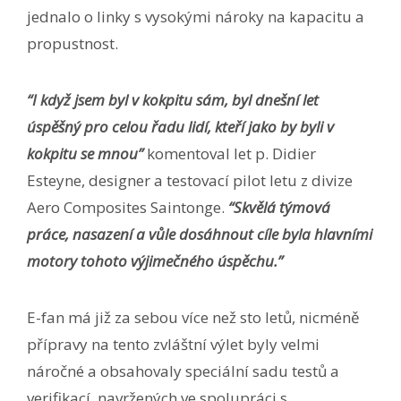
jednalo o linky s vysokými nároky na kapacitu a
propustnost.
“I když jsem byl v kokpitu sám, byl dnešní let
úspěšný pro celou řadu lidí, kteří jako by byli v
kokpitu se mnou”
komentoval let p. Didier
Esteyne, designer a testovací pilot letu z divize
Aero Composites Saintonge.
“Skvělá týmová
práce, nasazení a vůle dosáhnout cíle byla hlavními
motory tohoto výjimečného úspěchu.”
E-fan má již za sebou více než sto letů, nicméně
přípravy na tento zvláštní výlet byly velmi
náročné a obsahovaly speciální sadu testů a
verifikací, navržených ve spolupráci s