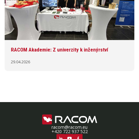
RACOM Akademie: Z univerzity k inženýrství
29.04.2026
racom@racom.eu
+420 722 937 522