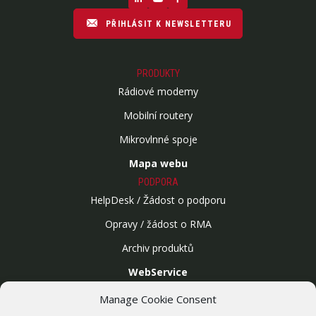
PŘIHLÁSIT K NEWSLETTERU
PRODUKTY
Rádiové modemy
Mobilní routery
Mikrovlnné spoje
Mapa webu
PODPORA
HelpDesk / Žádost o podporu
Opravy / žádost o RMA
Archiv produktů
WebService
SLUŽBY
Manage Cookie Consent
Bezdrátové sítě