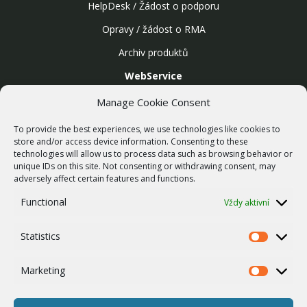
HelpDesk / Žádost o podporu
Opravy / žádost o RMA
Archiv produktů
WebService
SLUŽBY
Manage Cookie Consent
Bezdrátové sítě
To provide the best experiences, we use technologies like cookies to
Zakázková výroba
store and/or access device information. Consenting to these
technologies will allow us to process data such as browsing behavior or
Report zranitelnosti
unique IDs on this site. Not consenting or withdrawing consent, may
O NÁS
adversely affect certain features and functions.
Náš příběh
Functional
Vždy aktivní
Kariéra
Statistics
ISO Certifikace
Statistics
Dotace
Marketing
Marketing
Zásady cookies