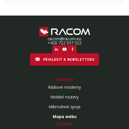
racom@racom.eu
+420 722 937 522
PŘIHLÁSIT K NEWSLETTERU
PRODUKTY
Rádiové modemy
Mobilní routery
Mikrovlnné spoje
Mapa webu
PODPORA