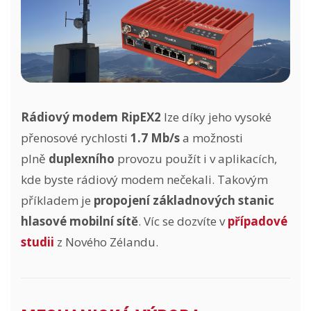
Rádiový modem RipEX2
lze díky jeho vysoké
přenosové rychlosti
1.7 Mb/s
a možnosti
plně
duplexního
provozu použít i v aplikacích,
kde byste rádiový modem nečekali. Takovým
příkladem je
propojení základnových stanic
hlasové mobilní sítě
. Víc se dozvíte v
případové
studii
z Nového Zélandu.