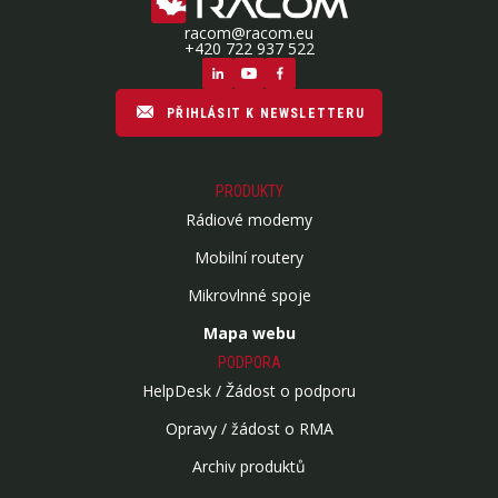
racom@racom.eu
+420 722 937 522
PŘIHLÁSIT K NEWSLETTERU
PRODUKTY
Rádiové modemy
Mobilní routery
Mikrovlnné spoje
Mapa webu
PODPORA
HelpDesk / Žádost o podporu
Opravy / žádost o RMA
Archiv produktů