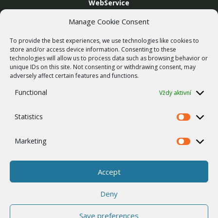
WebService
SLUŽBY
Manage Cookie Consent
Bezdrátové sítě
To provide the best experiences, we use technologies like cookies to
Zakázková výroba
store and/or access device information. Consenting to these
technologies will allow us to process data such as browsing behavior or
Report zranitelnosti
unique IDs on this site. Not consenting or withdrawing consent, may
O NÁS
adversely affect certain features and functions.
Náš příběh
Functional
Vždy aktivní
Kariéra
Statistics
ISO Certifikace
Statistics
Dotace
Marketing
Marketing
Zásady cookies
Ostatní
Accept
Whistleblowing
Deny
Save preferences