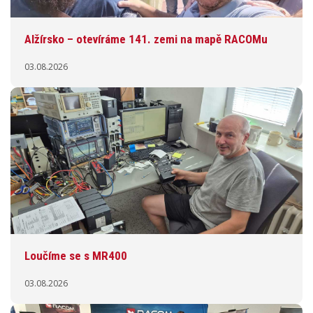
Alžírsko – otevíráme 141. zemi na mapě RACOMu
03.08.2026
Loučíme se s MR400
03.08.2026