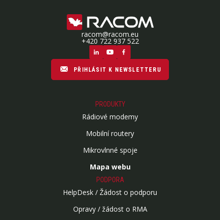
racom@racom.eu
+420 722 937 522
PŘIHLÁSIT K NEWSLETTERU
PRODUKTY
Rádiové modemy
Mobilní routery
Mikrovlnné spoje
Mapa webu
PODPORA
HelpDesk / Žádost o podporu
Opravy / žádost o RMA