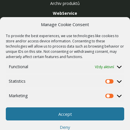
Archiv produktů
WebService
SLUŽBY
Manage Cookie Consent
Bezdrátové sítě
To provide the best experiences, we use technologies like cookies to
Zakázková výroba
store and/or access device information. Consenting to these
technologies will allow us to process data such as browsing behavior or
Report zranitelnosti
unique IDs on this site. Not consenting or withdrawing consent, may
O NÁS
adversely affect certain features and functions.
Náš příběh
Functional
Vždy aktivní
Kariéra
Statistics
ISO Certifikace
Statistics
Dotace
Marketing
Marketing
Zásady cookies
Ostatní
Accept
Whistleblowing
Deny