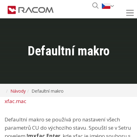
Defaultní makro
Návody
Defaultní makro
xfac.mac
Defaultní makro se používá pro nastavení všech
parametrů CU do výchozího stavu. Spouští se v Setru
povelem
!mxfac Enter
, kde xfac je jméno souboru s