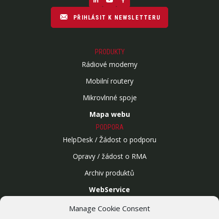
PŘIHLÁSIT K NEWSLETTERU
PRODUKTY
Rádiové modemy
Mobilní routery
Mikrovlnné spoje
Mapa webu
PODPORA
HelpDesk / Žádost o podporu
Opravy / žádost o RMA
Archiv produktů
WebService
SLUŽBY
Manage Cookie Consent
Bezdrátové sítě