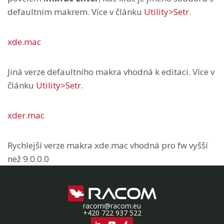
defaultním makrem. Více v článku
Utility>Setr
.
xde.mac
Jiná verze defaultního makra vhodná k editaci. Více v
článku
Utility>Setr
.
xder.mac
Rychlejší verze makra xde.mac vhodná pro fw vyšší
než 9.0.0.0
racom@racom.eu
+420 722 937 522