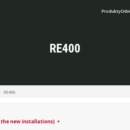
Produkty
Odv
RE400
RE400
 the new installations)