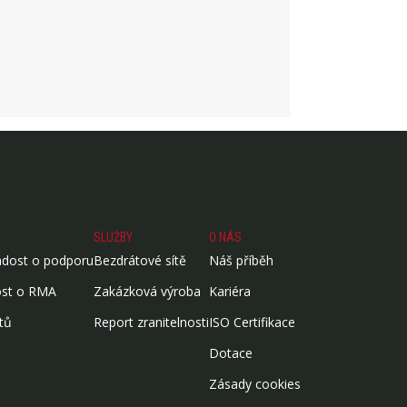
SLUŽBY
O NÁS
ádost o podporu
Bezdrátové sítě
Náš příběh
ost o RMA
Zakázková výroba
Kariéra
tů
Report zranitelnosti
ISO Certifikace
Dotace
Zásady cookies