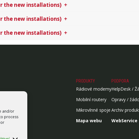
r the new installations)
r the new installations)
r the new installations)
PRODUKTY
PODPORA
Rádiové modemy
HelpDesk / Ž
Mobilní routery
Opravy / žád
Mikrovlnné spoje
Archiv produk
re and/or
 to process
Mapa webu
WebService
 or
ktivní