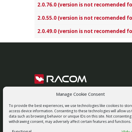
2.0.76.0 (version is not recomended fo
2.0.55.0 (version is not recomended fo
2.0.49.0 (version is not recomended fo
racom@racom.eu
+420 722 937 522
Manage Cookie Consent
To provide the best experiences, we use technologies like cookies to sto
access device information. Consenting to these technologies will allow us
data such as browsing behavior or unique IDs on this site. Not consenting
withdrawing consent, may adversely affect certain features and functions.
PŘIHLÁSIT K NEWSLETTERU
Functional
Vždy a