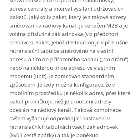
síťová maska pro rozpoznání základnovky,
adresa centrály a interval vysílání udržovacích
paketů. Jakýkoliv paket, který je z takové adresy
směrován na rádiový kanál, je označen M2B a je
volána příslušná základnovka (viz předchozí
odstavce). Paket, jehož destination je v příslušné
retranslační tabulce směrováno na vlastní
adresu a tím do přiřazeného kanálu („do drátů“),
nebo na některou jinou adresu ve vlastním
modemu (unit), je zpracován standardním
způsobem. Je tedy možná konfigurace, že v
mobilním prostředku je několik adres, přes které
paket prokličkuje, než je z mobilní adresy
odeslán na rádiový kanál. Taková kombinace
ovšem vyžaduje odpovídající nastavení v
retranslačních tabulkách všech základnovek
(kvůli cestě zpátky) a tak je poněkud