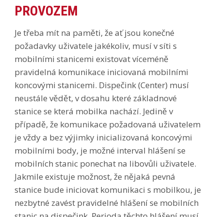
PROVOZEM
Je třeba mít na paměti, že ať jsou konečné
požadavky uživatele jakékoliv, musí v síti s
mobilními stanicemi existovat víceméně
pravidelná komunikace iniciovaná mobilními
koncovými stanicemi. Dispečink (Center) musí
neustále vědět, v dosahu které základnové
stanice se která mobilka nachází. Jedině v
případě, že komunikace požadovaná uživatelem
je vždy a bez výjimky inicializovaná koncovými
mobilními body, je možné interval hlášení se
mobilních stanic ponechat na libovůli uživatele.
Jakmile existuje možnost, že nějaká pevná
stanice bude iniciovat komunikaci s mobilkou, je
nezbytné zavést pravidelné hlášení se mobilních
stanic na dispečink. Perioda těchto hlášení musí