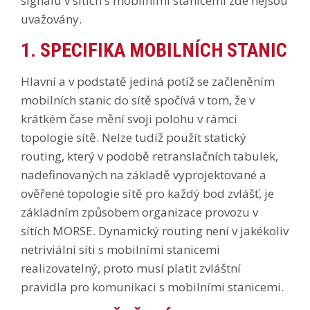
signálu v sítích s mobilními stanicemi zde nejsou
uvažovány.
1. SPECIFIKA MOBILNÍCH STANIC
Hlavní a v podstatě jediná potíž se začleněním
mobilních stanic do sítě spočívá v tom, že v
krátkém čase mění svoji polohu v rámci
topologie sítě. Nelze tudíž použít statický
routing, který v podobě retranslačních tabulek,
nadefinovaných na základě vyprojektované a
ověřené topologie sítě pro každý bod zvlášť, je
základním způsobem organizace provozu v
sítích MORSE. Dynamický routing není v jakékoliv
netriviální síti s mobilními stanicemi
realizovatelný, proto musí platit zvláštní
pravidla pro komunikaci s mobilními stanicemi.