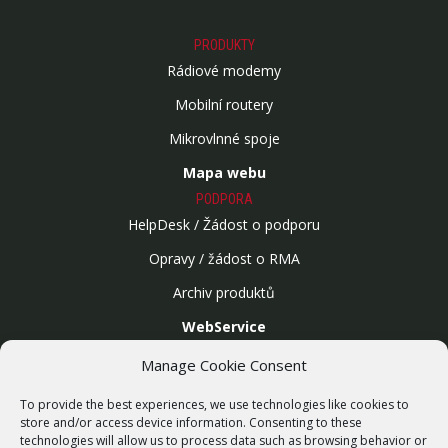
PRODUKTY
Rádiové modemy
Mobilní routery
Mikrovlnné spoje
Mapa webu
PODPORA
HelpDesk / Žádost o podporu
Opravy / žádost o RMA
Archiv produktů
WebService
SLUŽBY
Manage Cookie Consent
Bezdrátové sítě
To provide the best experiences, we use technologies like cookies to
Zakázková výroba
store and/or access device information. Consenting to these
technologies will allow us to process data such as browsing behavior or
Report zranitelnosti