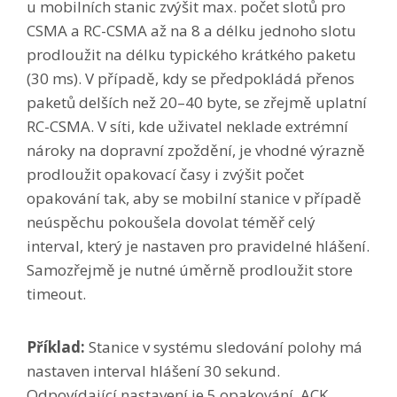
u mobilních stanic zvýšit max. počet slotů pro
CSMA a RC-CSMA až na 8 a délku jednoho slotu
prodloužit na délku typického krátkého paketu
(30 ms). V případě, kdy se předpokládá přenos
paketů delších než 20–40 byte, se zřejmě uplatní
RC-CSMA. V síti, kde uživatel neklade extrémní
nároky na dopravní zpoždění, je vhodné výrazně
prodloužit opakovací časy i zvýšit počet
opakování tak, aby se mobilní stanice v případě
neúspěchu pokoušela dovolat téměř celý
interval, který je nastaven pro pravidelné hlášení.
Samozřejmě je nutné úměrně prodloužit store
timeout.
Příklad:
Stanice v systému sledování polohy má
nastaven interval hlášení 30 sekund.
Odpovídající nastavení je 5 opakování, ACK