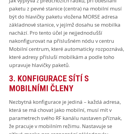
Jak vyplývá z předchozích řádků, při odesílání
paketu z pevné stanice (centra) na mobilní musí
být do hlavičky paketu vložena MORSE adresa
základnové stanice, v jejímž dosahu se mobilka
nachází. Pro tento účel je nejjednodušší
nakonfigurovat na příslušném nódu v centru
Mobilní centrum, které automaticky rozpoznává,
které adresy přísluší mobilkám a podle toho
upravuje hlavičky paketů.
3. KONFIGURACE SÍTÍ S
MOBILNÍMI ČLENY
Nezbytná konfigurace je jediná – každá adresa,
která se má chovat jako mobilní, musí mít v
parametrech svého RF kanálu nastaven příznak,
že pracuje v mobilním režimu. Nastavuje se