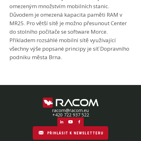
omezeným množstvím mobilních stanic.
Důvodem je omezená kapacita paměti RAM v
MR25. Pro větší sítě je možno přesunout Center
do stolního počítače se software Morce.
Příkladem rozsáhlé mobilní sítě využívající
všechny výše popsané principy je síť Dopravního
podniku města Brna.
racom@racom.eu
+420 722 937 522
PŘIHLÁSIT K NEWSLETTERU