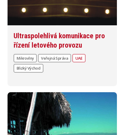
Ultraspolehlivá komunikace pro
řízení letového provozu
Mikrovlny
Veřejná Správa
UAE
Blizký Východ