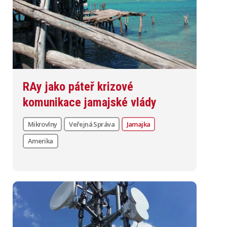
RAy jako páteř krizové
komunikace jamajské vlády
Mikrovlny
Veřejná Správa
Jamajka
Amerika