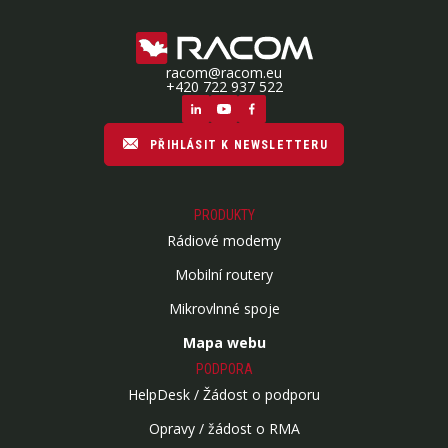
racom@racom.eu
+420 722 937 522
PŘIHLÁSIT K NEWSLETTERU
PRODUKTY
Rádiové modemy
Mobilní routery
Mikrovlnné spoje
Mapa webu
PODPORA
HelpDesk / Žádost o podporu
Opravy / žádost o RMA