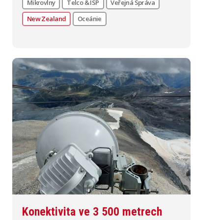
Mikrovlny
Telco & ISP
Veřejná Správa
New Zealand
Oceánie
Konektivita ve 3 500 metrech