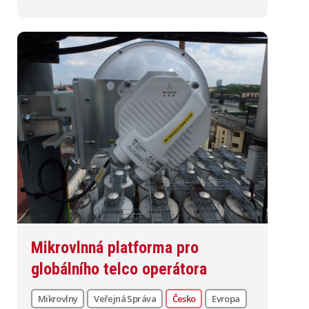
Mikrovlnná platforma pro
globálního telco operátora
Mikrovlny
Veřejná Správa
Česko
Evropa