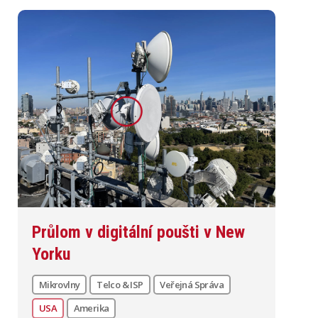
Průlom v digitální poušti v New
Yorku
Mikrovlny
Telco & ISP
Veřejná Správa
USA
Amerika