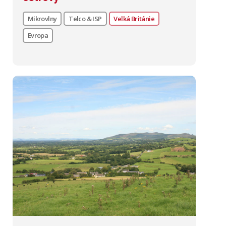
Mikrovlny
Telco & ISP
Velká Británie
Evropa