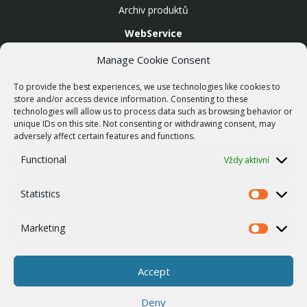
Archiv produktů
WebService
SLUŽBY
Manage Cookie Consent
Bezdrátové sítě
To provide the best experiences, we use technologies like cookies to
Zakázková výroba
store and/or access device information. Consenting to these
technologies will allow us to process data such as browsing behavior or
Report zranitelnosti
unique IDs on this site. Not consenting or withdrawing consent, may
O NÁS
adversely affect certain features and functions.
Náš příběh
Functional
Vždy aktivní
Kariéra
Statistics
ISO Certifikace
Statistics
Dotace
Marketing
Marketing
Zásady cookies
Ostatní
Accept
Whistleblowing
Deny