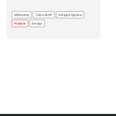
Mikrovlny
Telco & ISP
Veřejná Správa
Francie
Evropa