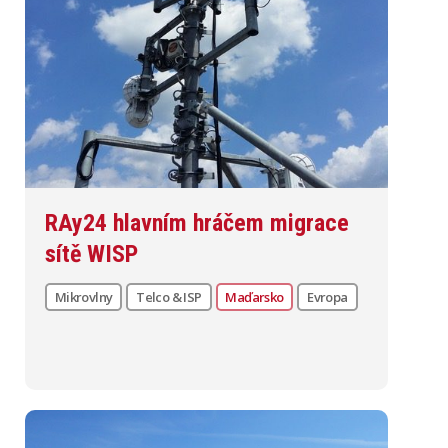
RAy24 hlavním hráčem migrace
sítě WISP
Mikrovlny
Telco & ISP
Maďarsko
Evropa