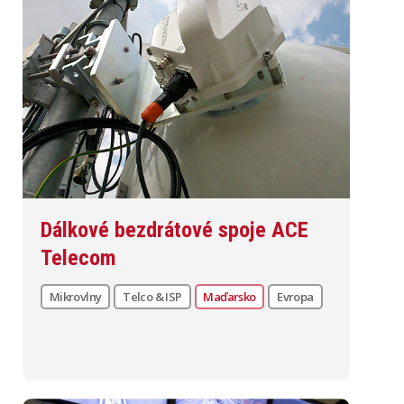
Dálkové bezdrátové spoje ACE
Telecom
Mikrovlny
Telco & ISP
Maďarsko
Evropa