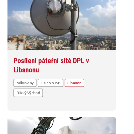
Posílení páteřní sítě DPL v
Libanonu
Mikrovlny
Telco & ISP
Libanon
Blizký Východ