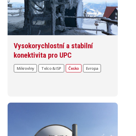
Vysokorychlostní a stabilní
konektivita pro UPC
Mikrovlny
Telco & ISP
Česko
Evropa