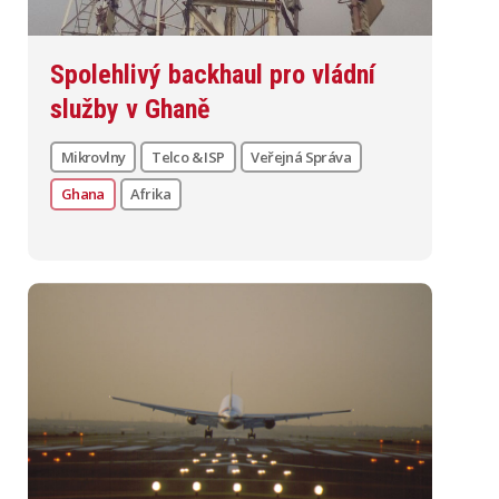
Spolehlivý backhaul pro vládní
služby v Ghaně
Mikrovlny
Telco & ISP
Veřejná Správa
Ghana
Afrika