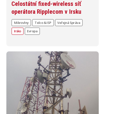
Celostátní fixed-wireless síť
operátora Ripplecom v Irsku
Mikrovlny
Telco & ISP
Veřejná Správa
Irsko
Evropa