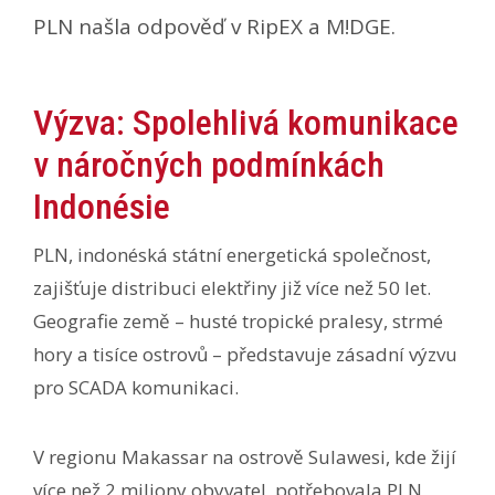
PLN našla odpověď v RipEX a M!DGE.
Výzva: Spolehlivá komunikace
v náročných podmínkách
Indonésie
PLN, indonéská státní energetická společnost,
zajišťuje distribuci elektřiny již více než 50 let.
Geografie země – husté tropické pralesy, strmé
hory a tisíce ostrovů – představuje zásadní výzvu
pro SCADA komunikaci.
V regionu Makassar na ostrově Sulawesi, kde žijí
více než 2 miliony obyvatel, potřebovala PLN