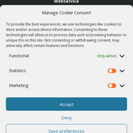
WebService
SLUŽBY
Manage Cookie Consent
Bezdrátové sítě
To provide the best experiences, we use technologies like cookies to
Zakázková výroba
store and/or access device information. Consenting to these
technologies will allow us to process data such as browsing behavior or
Report zranitelnosti
unique IDs on this site. Not consenting or withdrawing consent, may
O NÁS
adversely affect certain features and functions.
Náš příběh
Functional
Vždy aktivní
Kariéra
Statistics
ISO Certifikace
Statistics
Dotace
Marketing
Marketing
Zásady cookies
Ostatní
Accept
Whistleblowing
Deny
Save preferences