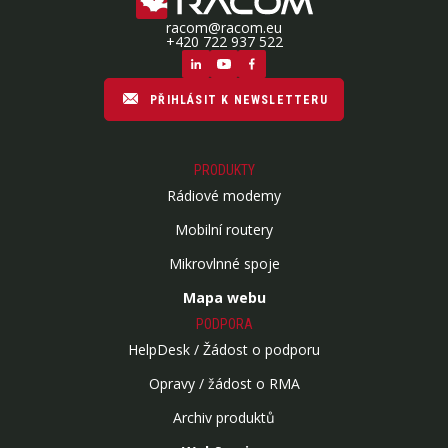
racom@racom.eu
+420 722 937 522
PŘIHLÁSIT K NEWSLETTERU
PRODUKTY
Rádiové modemy
Mobilní routery
Mikrovlnné spoje
Mapa webu
PODPORA
HelpDesk / Žádost o podporu
Opravy / žádost o RMA
Archiv produktů