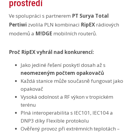
prostředí
Ve spolupráci s partnerem
PT Surya Total
Pertiwi
zvolila PLN kombinaci
RipEX
rádiových
modemů a
M!DGE
mobilních routerů.
Proč RipEX vyhrál nad konkurencí:
Jako jediné řešení poskytl dosah až s
neomezeným počtem opakovačů
Každá stanice může současně fungovat jako
opakovač
Vysoká odolnost a RF výkon v tropickém
terénu
Plná interoperabilita s IEC101, IEC104 a
DNP3 díky Flexible protokolu
Ověřený provoz při extrémních teplotách –