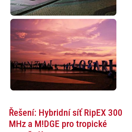
Řešení: Hybridní síť RipEX 300
MHz a M!DGE pro tropické