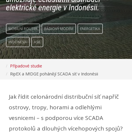
elektrické energie v Indonésii.
MOBILNÍ ROUTER
RÁDIOVÝ MODEM
ENERGETIKA
INDONESIA
ASIE
Případové studie
RipEX a M!DGE pohánějí SCADA síť v Indonésii
Jak řídit celonárodní distribuční síť napříč
ostrovy, tropy, horami a odlehlými
vesnicemi – s podporou více SCADA
protokolů a dlouhých vícehopových spojů?