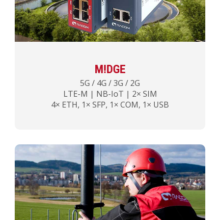
M!DGE
5G / 4G / 3G / 2G
LTE-M | NB-IoT | 2× SIM
4× ETH, 1× SFP, 1× COM, 1× USB