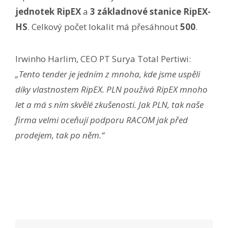
jednotek RipEX
a
3 základnové stanice RipEX-
HS
. Celkový počet lokalit má přesáhnout
500
.
Irwinho Harlim, CEO PT Surya Total Pertiwi:
„Tento tender je jedním z mnoha, kde jsme uspěli
díky vlastnostem RipEX. PLN používá RipEX mnoho
let a má s ním skvělé zkušenosti. Jak PLN, tak naše
firma velmi oceňují podporu RACOM jak před
prodejem, tak po něm.“