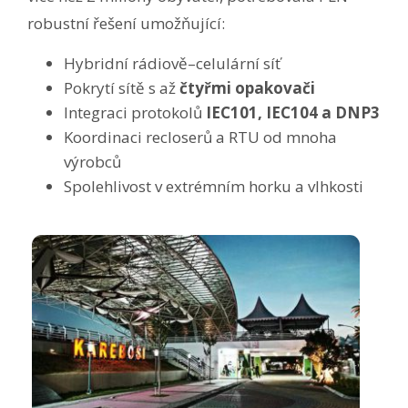
robustní řešení umožňující:
Hybridní rádiově–celulární síť
Pokrytí sítě s až
čtyřmi opakovači
Integraci protokolů
IEC101, IEC104 a DNP3
Koordinaci recloserů a RTU od mnoha
výrobců
Spolehlivost v extrémním horku a vlhkosti