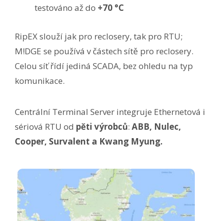
testováno až do
+70 °C
RipEX slouží jak pro reclosery, tak pro RTU;
M!DGE se používá v částech sítě pro reclosery.
Celou síť řídí jediná SCADA, bez ohledu na typ
komunikace.
Centrální Terminal Server integruje Ethernetová i
sériová RTU od
pěti výrobců
:
ABB, Nulec,
Cooper, Survalent a Kwang Myung.