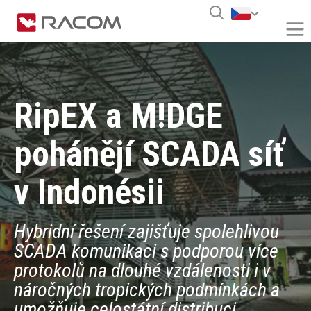
RipEX a M!DGE
pohánějí SCADA síť
v Indonésii
Hybridní řešení zajišťuje spolehlivou
SCADA komunikaci s podporou více
protokolů na dlouhé vzdálenosti i v
náročných tropických podmínkách a
umožňuje celostátní distribuci