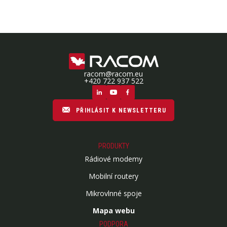
racom@racom.eu
+420 722 937 522
PŘIHLÁSIT K NEWSLETTERU
PRODUKTY
Rádiové modemy
Mobilní routery
Mikrovlnné spoje
Mapa webu
PODPORA