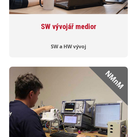
SW vývojář medior
SW a HW vývoj