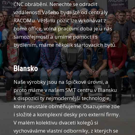
CNC obrábění. Nenechte se odradit
vzdáleností Vašeho bydliště od centrály
RACOMu. Většinu pozic lze vykonávat z
home office, volná pracovní doba je u nás
samozřejmostí a umíme pomoct i s
bydlením, máme několik startovacích bytů.
Blansko
Naše výrobky jsou na špičkové úrovni, a
proto máme v našem SMT centru v Blansku
k dispozici ty nejmodernější technologie,
které neustále obměňujeme. Osazujeme zde
i složité a komplexní desky pro externí firmy.
V malém kolektivu dvaceti kolegů si
vychováváme vlastní odborníky, z kterých se