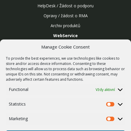
HelpDesk / Žádost o podporu
Opravy / žádost o RMA
Archiv produktů
WebService
SLUŽBY
Manage Cookie Consent
Bezdrátové sítě
To provide the best experiences, we use technologies like cookies to
Zakázková výroba
store and/or access device information. Consenting to these
technologies will allow us to process data such as browsing behavior or
Report zranitelnosti
unique IDs on this site. Not consenting or withdrawing consent, may
O NÁS
adversely affect certain features and functions.
Náš příběh
Functional
Vždy aktivní
Kariéra
Statistics
ISO Certifikace
Statistics
Dotace
Marketing
Marketing
Zásady cookies