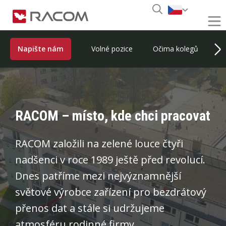
Napište nám
Volné pozice
Očima kolegů
K
RACOM – místo, kde chci pracovat
RACOM založili na zelené louce čtyři
nadšenci v roce 1989 ještě před revolucí.
Dnes patříme mezi nejvýznamnější
světové výrobce zařízení pro bezdrátový
přenos dat a stále si udržujeme
atmosféru rodinné firmy.