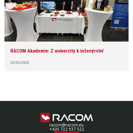
RACOM Akademie: Z univerzity k inženýrství
29.04.2026
racom@racom.eu
+420 722 937 522