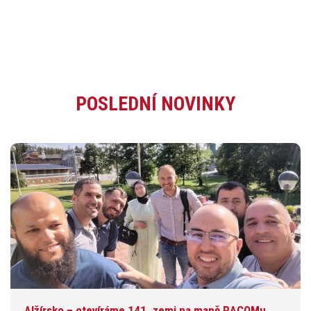
POSLEDNÍ NOVINKY
Alžírsko – otevíráme 141. zemi na mapě RACOMu