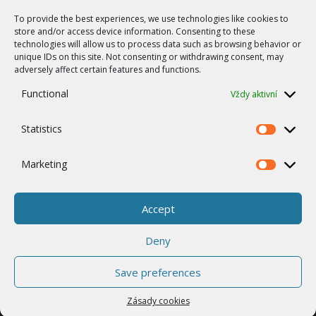
Bezdrátové sítě
To provide the best experiences, we use technologies like cookies to
Zakázková výroba
store and/or access device information. Consenting to these
technologies will allow us to process data such as browsing behavior or
Report zranitelnosti
unique IDs on this site. Not consenting or withdrawing consent, may
O NÁS
adversely affect certain features and functions.
Náš příběh
Functional
Vždy aktivní
Kariéra
Statistics
ISO Certifikace
Statistics
Dotace
Marketing
Marketing
Zásady cookies
Ostatní
Accept
Whistleblowing
Deny
Save preferences
© 2026 RACOM s.r.o. All Rights Reserved.
Zásady cookies