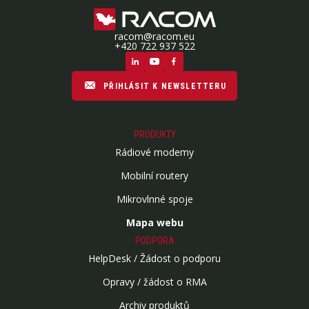
racom@racom.eu
+420 722 937 522
PŘIHLÁSIT K NEWSLETTERU
PRODUKTY
Rádiové modemy
Mobilní routery
Mikrovlnné spoje
Mapa webu
PODPORA
HelpDesk / Žádost o podporu
Opravy / žádost o RMA
Archiv produktů