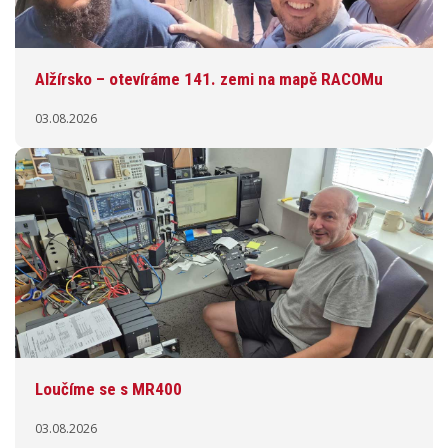
Alžírsko – otevíráme 141. zemi na mapě RACOMu
03.08.2026
Loučíme se s MR400
03.08.2026