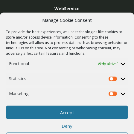
WebService
SLUŽBY
Manage Cookie Consent
Bezdrátové sítě
To provide the best experiences, we use technologies like cookies to
Zakázková výroba
store and/or access device information. Consenting to these
technologies will allow us to process data such as browsing behavior or
Report zranitelnosti
unique IDs on this site. Not consenting or withdrawing consent, may
O NÁS
adversely affect certain features and functions.
Náš příběh
Functional
Vždy aktivní
Kariéra
Statistics
ISO Certifikace
Statistics
Dotace
Marketing
Marketing
Zásady cookies
Ostatní
Accept
Whistleblowing
Deny