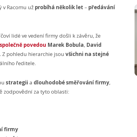
rý v Racomu už
probíhá několik let
–
předávání
čoví lidé ve vedení firmy došli k závěru, že
společně povedou
Marek Bobula
,
David
. Z pohledu hierarchie jsou
všichni na stejné
lního ředitele.
vou
strategii
a
dlouhodobé směřování firmy
,
ě zodpovědní za tyto oblasti:
í firmy