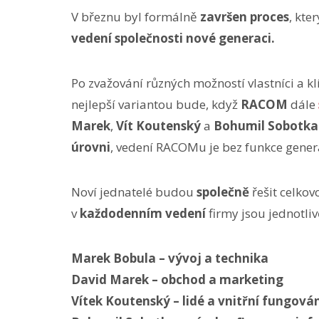
V březnu byl formálně
završen proces
, kte
vedení společnosti nové generaci.
Po zvažování různých možností vlastníci a klí
nejlepší variantou bude, když
RACOM
dále
Marek
,
Vít Koutenský
a
Bohumil Sobotka
úrovni
, vedení RACOMu je bez funkce generá
Noví jednatelé budou
společně
řešit celko
v
každodenním vedení
firmy jsou jednotliv
Marek Bobula – vývoj a technika
David Marek – obchod a marketing
Vítek Koutenský – lidé a vnitřní fungován