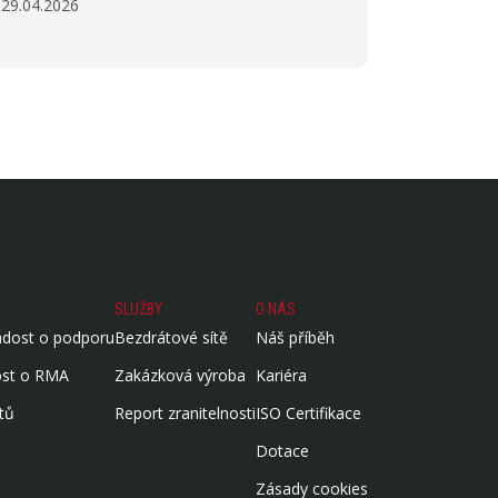
29.04.2026
SLUŽBY
O NÁS
ádost o podporu
Bezdrátové sítě
Náš příběh
ost o RMA
Zakázková výroba
Kariéra
tů
Report zranitelnosti
ISO Certifikace
Dotace
Zásady cookies