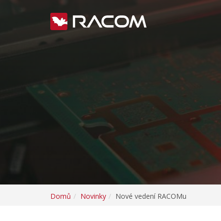
Domů
Novinky
Nové vedení RACOMu