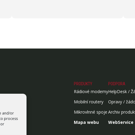
PRODUKTY
PODPORA
Rádiové modemy
HelpDesk / Ž
Mobilní routery
Opravy / žád
Mikrovlnné spoje
Archiv produk
re and/or
 to process
Mapa webu
WebService
 or