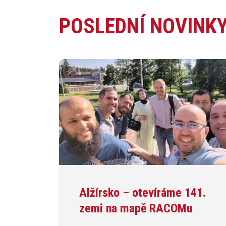
POSLEDNÍ NOVINK
Alžírsko – otevíráme 141.
zemi na mapě RACOMu