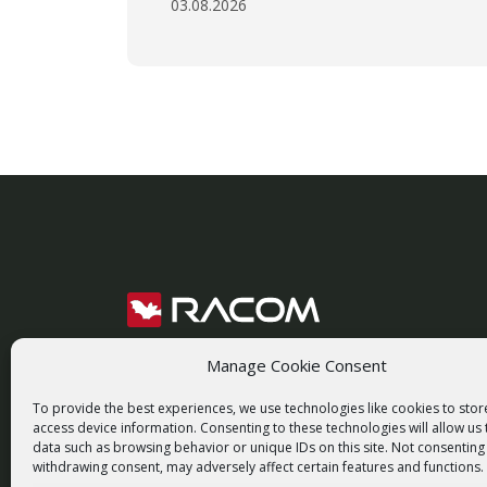
03.08.2026
racom@racom.eu
+420 722 937 522
Manage Cookie Consent
To provide the best experiences, we use technologies like cookies to sto
access device information. Consenting to these technologies will allow us
data such as browsing behavior or unique IDs on this site. Not consenting
withdrawing consent, may adversely affect certain features and functions.