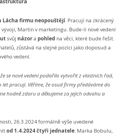
rastruktura
n Lácha
firmu neopouštějí
. Pracují na zkrácený
 vývoji, Martin v marketingu. Bude-li nové vedení
ut
svůj
názor
a
pohled
na věci, které bude řešit.
atelů, zůstává na stejné pozici jako doposud a
ového vedení.
 že se nové vedení podařilo vytvořit z vlastních řad,
 let pracují. Věříme, že osud firmy předáváme do
e hodně zdaru a děkujeme za jejich odvahu a
čnosti, 26.3.2024 formálně výše uvedené
mít
od 1.4.2024 čtyři jednatele
: Marka Bobulu,