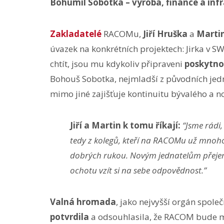
Bohumil Sobotka – výroba, finance a inf
Zakladatelé
RACOMu,
Jiří Hruška
a
Marti
úvazek na konkrétních projektech: Jirka v SW
chtít, jsou mu kdykoliv připraveni
poskytno
Bohouš Sobotka, nejmladší z původních jedn
mimo jiné zajišťuje kontinuitu bývalého a n
Jiří a Martin k tomu říkají:
“Jsme rádi,
tedy z kolegů, kteří na RACOMu už mnoho
dobrých rukou. Novým jednatelům přejem
ochotu vzít si na sebe odpovědnost.”
Valná hromada
, jako nejvyšší orgán spole
potvrdila
a odsouhlasila, že RACOM bude 