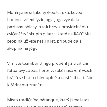
Mohli jsme si také vyzkoušet ukázkovou
hodinu cvičení fyziojógy. Jóga vyvolala
pozitivní ohlasy, a tak brzy k pravidelnému
cvičení čtyř skupin pilates, které na RACOMu
probíhá už více než 10 let, přibude další
skupina na jógu.
V místě teambuildingu proběhl již tradiční
fotbalový zápas. I přes vysoké nasazení všech
hráčů se hrálo ohleduplně a naštěstí nedošlo
k žádnému zranění.
Místo tradičního pétanque, který jsme letos
vynechali, si skupinka nadšenců zahrála