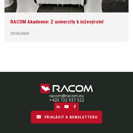
RACOM Akademie: Z univerzity k inženýrství
29.04.2026
racom@racom.eu
+420 722 937 522
PŘIHLÁSIT K NEWSLETTERU