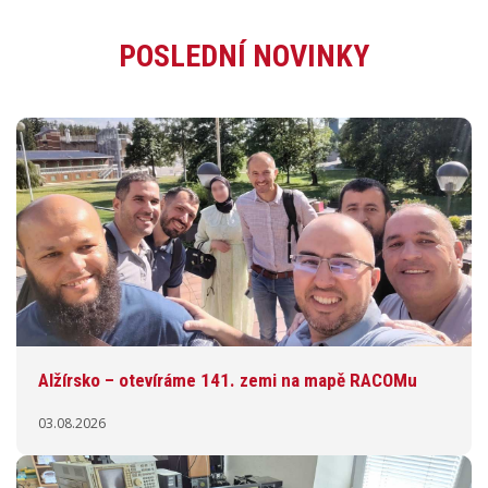
POSLEDNÍ NOVINKY
Alžírsko – otevíráme 141. zemi na mapě RACOMu
03.08.2026