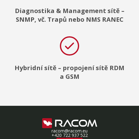
Diagnostika & Management sítě –
SNMP, vč. Trapů nebo NMS RANEC
Hybridní sítě – propojení sítě RDM
a GSM
racom@racom.eu
+420 722 937 522