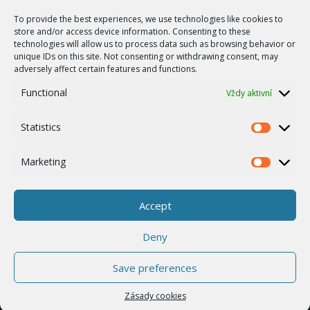
Bezdrátové sítě
To provide the best experiences, we use technologies like cookies to
Zakázková výroba
store and/or access device information. Consenting to these
technologies will allow us to process data such as browsing behavior or
Report zranitelnosti
unique IDs on this site. Not consenting or withdrawing consent, may
O NÁS
adversely affect certain features and functions.
Náš příběh
Functional
Vždy aktivní
Kariéra
Statistics
ISO Certifikace
Statistics
Dotace
Marketing
Marketing
Zásady cookies
Ostatní
Accept
Whistleblowing
Deny
Save preferences
© 2026 RACOM s.r.o. All Rights Reserved.
Zásady cookies