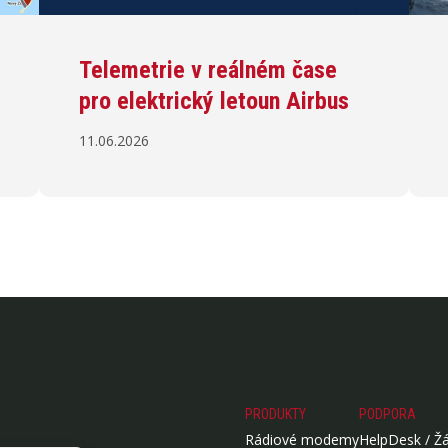
Telemetrie v reálném čase
pro elektrický letoun Airbus
11.06.2026
PRODUKTY
PODPORA
Rádiové modemy
HelpDesk / Ž