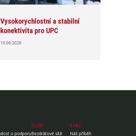
Vysokorychlostní a stabilní
konektivita pro UPC
10.06.2026
SLUŽBY
O NÁS
ádost o podporu
Bezdrátové sítě
Náš příběh