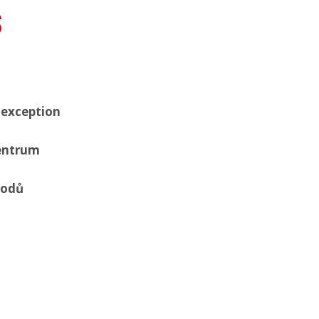
S
-exception
entrum
bodů