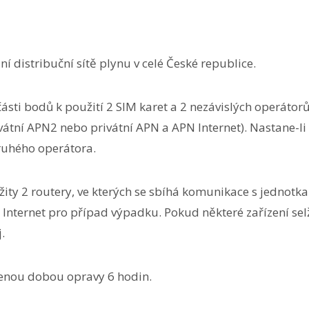
ní distribuční sítě plynu v celé České republice.
ásti bodů k použití 2 SIM karet a 2 nezávislých operátor
rivátní APN2 nebo privátní APN a APN Internet). Nastane
ruhého operátora.
žity 2 routery, ve kterých se sbíhá komunikace s jednotk
o Internet pro případ výpadku. Pokud některé zařízení se
.
enou dobou opravy 6 hodin.