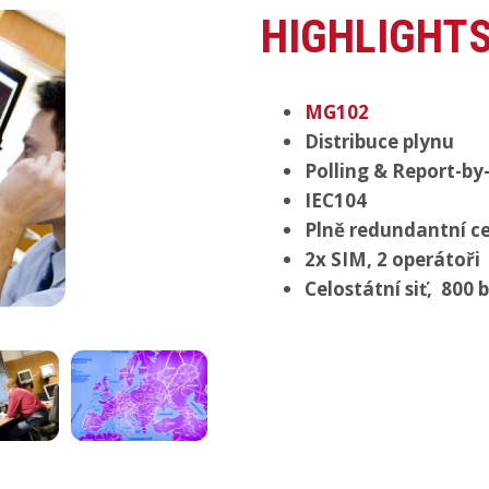
HIGHLIGHT
MG102
Distribuce plynu
Polling & Report-by
IEC104
Plně redundantní c
2x SIM, 2 operátoři
Celostátní siť,
800 