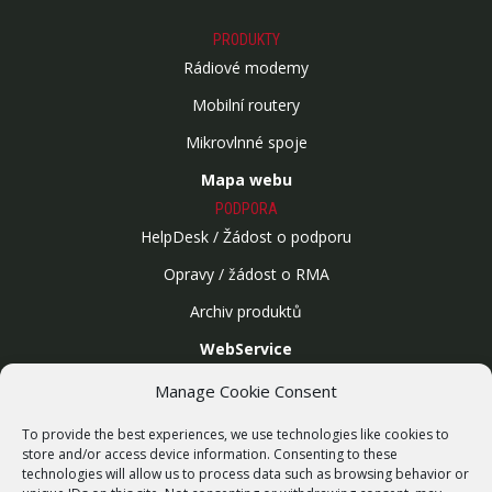
PRODUKTY
Rádiové modemy
Mobilní routery
Mikrovlnné spoje
Mapa webu
PODPORA
HelpDesk / Žádost o podporu
Opravy / žádost o RMA
Archiv produktů
WebService
SLUŽBY
Manage Cookie Consent
Bezdrátové sítě
To provide the best experiences, we use technologies like cookies to
Zakázková výroba
store and/or access device information. Consenting to these
technologies will allow us to process data such as browsing behavior or
Report zranitelnosti