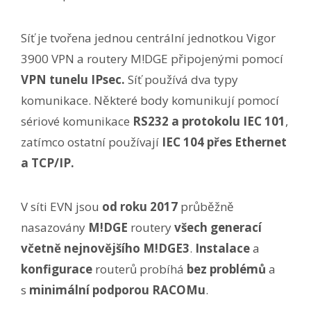
Síť je tvořena jednou centrální jednotkou Vigor
3900 VPN a routery M!DGE připojenými pomocí
VPN tunelu IPsec.
Síť používá dva typy
komunikace. Některé body komunikují pomocí
sériové komunikace
RS232 a protokolu IEC 101
,
zatímco ostatní používají
IEC 104 přes Ethernet
a TCP/IP.
V síti EVN jsou
od roku 2017
průběžně
nasazovány
M!DGE
routery
všech generací
včetně nejnovějšího M!DGE3
.
Instalace
a
konfigurace
routerů probíhá
bez problémů
a
s
minimální podporou RACOMu
.