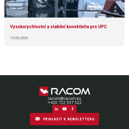
Vysokorychlostní a stabilní konektivita pro UPC
10.06.2026
racom@racom.eu
+420 722 937 522
PŘIHLÁSIT K NEWSLETTERU