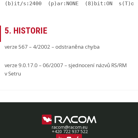
(b)it/s:2400  (p)ar:NONE  (8)bit:ON  s(T)op
5. HISTORIE
verze 567 – 4/2002 – odstraněna chyba
verze 9.0.17.0 – 06/2007 – sjednocení názvů RS/RM
v Setru
racom@racom.eu
+420 722 937 522