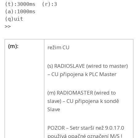
(t):3000ms  (r):3

(a):1000ms

(q)uit

>>
(m):
režim CU
(s) RADIOSLAVE (wired to master)
– CU připojena k PLC Master
(m) RADIOMASTER (wired to
slave) – CU připojena k sondě
Slave
POZOR – Setr starší než 9.0.17.0
používá opačné označení M/S !