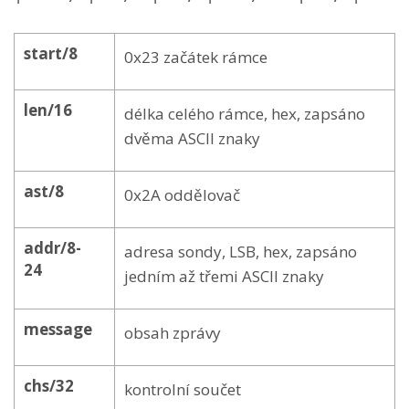
start/8
0x23 začátek rámce
len/16
délka celého rámce, hex, zapsáno
dvěma ASCII znaky
ast/8
0x2A oddělovač
addr/8-
adresa sondy, LSB, hex, zapsáno
24
jedním až třemi ASCII znaky
message
obsah zprávy
chs/32
kontrolní součet