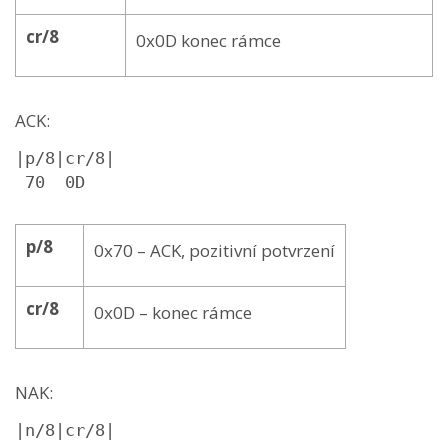
cr/8
0x0D konec rámce
ACK:
|p/8|cr/8|

 70  0D
p/8
0x70 – ACK, pozitivní potvrzení
cr/8
0x0D – konec rámce
NAK:
|n/8|cr/8|
