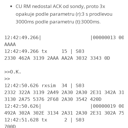
CU RM nedostal ACK od sondy, proto 3x
opakuje podle parametru (r):3 s prodlevou
3000ms podle parametru (t):3000ms.
12:42:49.266|                 |00000013 000
AAAA

12:42:49.266 tx     15 | S03

2330 462A 3139 2AAA AA2A 3032 3343 0D

>>O.K.

>>

12:42:50.626 rxsim  34 | S03

2332 322A 3139 2A49 2A30 2A30 2E31 342A 312A
3130 2A75 5376 2F68 2A30 3542 420D

12:42:50.626|                 |00000019 000
492A 302A 302E 3134 2A31 2A30 2E31 302A 7553
12:42:51.628 tx      2 | S03

700D
