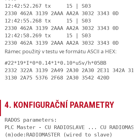
12:42:52.267 tx     15 | S03

2330 462A 3139 2AAA AA2A 3032 3343 0D

12:42:55.268 tx     15 | S03

2330 462A 3139 2AAA AA2A 3032 3343 0D

12:42:58.269 tx     15 | S03

2330 462A 3139 2AAA AA2A 3032 3343 0D
Rámec použitý v testu ve formátu ASCII a HEX:
#22*19*I*0*0.14*1*0.10*uSv/h*05BB

2332 322A 3139 2A49 2A30 2A30 2E31 342A 312A
3130 2A75 5376 2F68 2A30 3542 420D
4. KONFIGURAČNÍ PARAMETRY
RADOS parameters:

PLC Master - CU RADIOSLAVE ... CU RADIOMASTE
(m)ode:RADIOMASTER (wired to slave)
