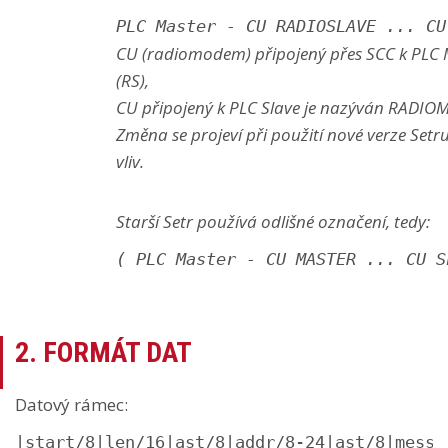
PLC Master - CU RADIOSLAVE ... CU
CU (radiomodem) připojený přes SCC k PLC
(RS),
CU připojený k PLC Slave je nazýván RADIO
Změna se projeví při použití nové verze Set
vliv.
Starší Setr používá odlišné označení, tedy:
( PLC Master - CU MASTER ... CU S
2. FORMÁT DAT
Datový rámec:
|start/8|len/16|ast/8|addr/8-24|ast/8|messa