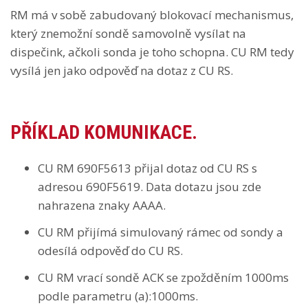
RM má v sobě zabudovaný blokovací mechanismus,
který znemožní sondě samovolně vysílat na
dispečink, ačkoli sonda je toho schopna. CU RM tedy
vysílá jen jako odpověď na dotaz z CU RS.
PŘÍKLAD KOMUNIKACE.
CU RM 690F5613 přijal dotaz od CU RS s
adresou 690F5619. Data dotazu jsou zde
nahrazena znaky AAAA.
CU RM přijímá simulovaný rámec od sondy a
odesílá odpověď do CU RS.
CU RM vrací sondě ACK se zpožděním 1000ms
podle parametru (a):1000ms.