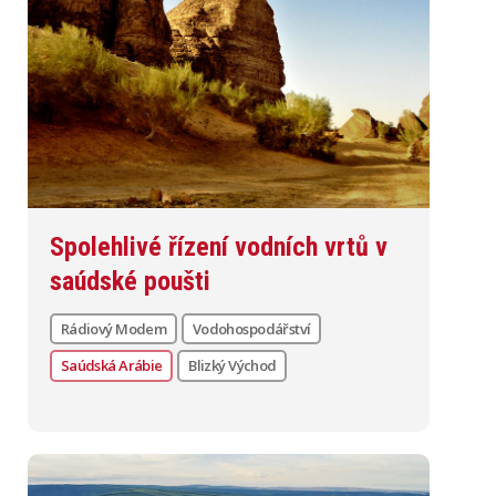
Spolehlivé řízení vodních vrtů v
saúdské poušti
Rádiový Modem
Vodohospodářství
Saúdská Arábie
Blizký Východ