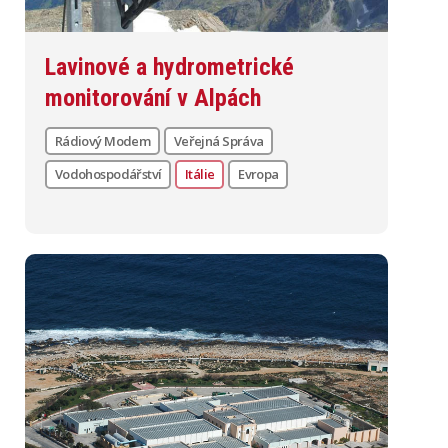
Lavinové a hydrometrické
monitorování v Alpách
Rádiový Modem
Veřejná Správa
Vodohospodářství
Itálie
Evropa