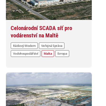
Celonárodní SCADA síť pro
vodárenství na Maltě
Rádiový Modem
Veřejná Správa
Vodohospodářství
Malta
Evropa