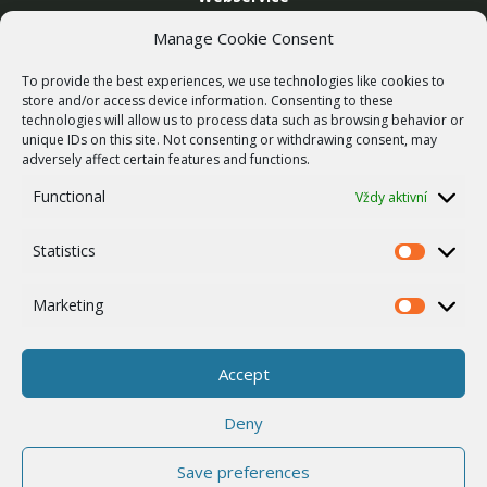
SLUŽBY
Manage Cookie Consent
Bezdrátové sítě
To provide the best experiences, we use technologies like cookies to
Zakázková výroba
store and/or access device information. Consenting to these
technologies will allow us to process data such as browsing behavior or
Report zranitelnosti
unique IDs on this site. Not consenting or withdrawing consent, may
O NÁS
adversely affect certain features and functions.
Náš příběh
Functional
Vždy aktivní
Kariéra
Statistics
ISO Certifikace
Statistics
Dotace
Marketing
Marketing
Zásady cookies
Ostatní
Accept
Whistleblowing
Deny
Save preferences