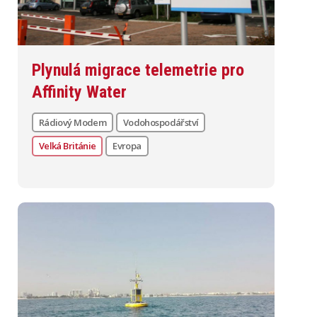
Plynulá migrace telemetrie pro
Affinity Water
Rádiový Modem
Vodohospodářství
Velká Británie
Evropa