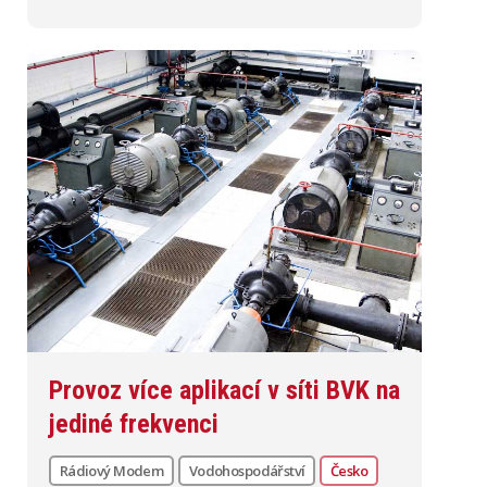
Provoz více aplikací v síti BVK na
jediné frekvenci
Rádiový Modem
Vodohospodářství
Česko