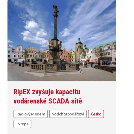
RipEX zvyšuje kapacitu
vodárenské SCADA sítě
Rádiový Modem
Vodohospodářství
Česko
Evropa