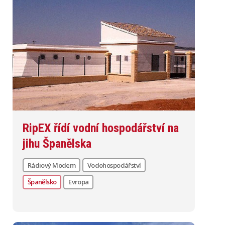
RipEX řídí vodní hospodářství na
jihu Španělska
Rádiový Modem
Vodohospodářství
Španělsko
Evropa