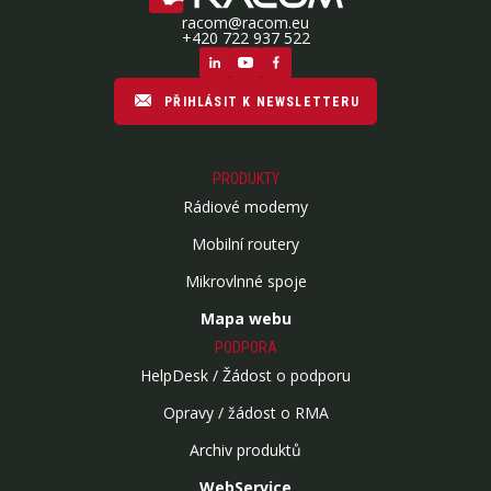
racom@racom.eu
+420 722 937 522
PŘIHLÁSIT K NEWSLETTERU
PRODUKTY
Rádiové modemy
Mobilní routery
Mikrovlnné spoje
Mapa webu
PODPORA
HelpDesk / Žádost o podporu
Opravy / žádost o RMA
Archiv produktů
WebService