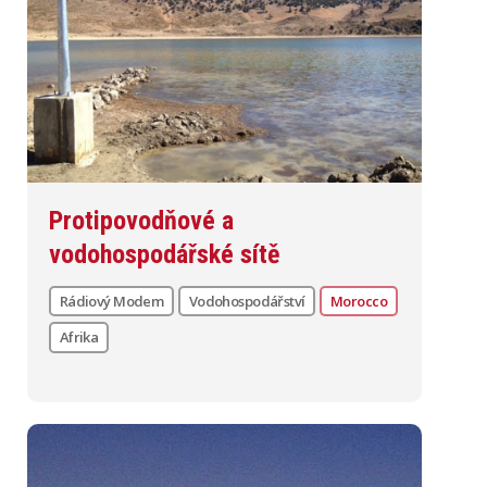
Protipovodňové a
vodohospodářské sítě
Rádiový Modem
Vodohospodářství
Morocco
Afrika