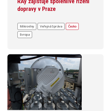
RAy zajišťuje spolehlivé řízení
dopravy v Praze
Mikrovlny
Veřejná Správa
Česko
Evropa