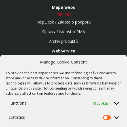
Mapa webu
PODPORA
HelpDesk / Žádost o podporu
Opravy / žádost o RMA
Archiv produktů
WebService
SLUŽBY
Manage Cookie Consent
Bezdrátové sítě
To provide the best experiences, we use technologies like cookies to
Zakázková výroba
store and/or access device information. Consenting to these
technologies will allow us to process data such as browsing behavior or
Report zranitelnosti
unique IDs on this site. Not consenting or withdrawing consent, may
O NÁS
adversely affect certain features and functions.
Náš příběh
Functional
Vždy aktivní
Kariéra
Statistics
ISO Certifikace
Statistics