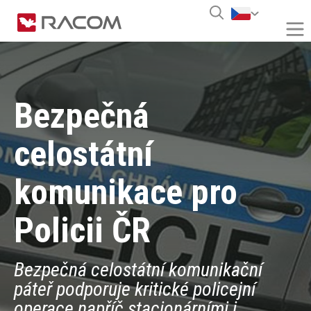
Bezpečná
celostátní
komunikace pro
Policii ČR
Bezpečná celostátní komunikační
páteř podporuje kritické policejní
operace napříč stacionárními i