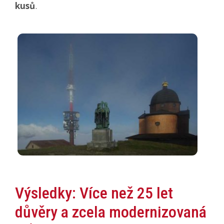
kusů
.
Výsledky: Více než 25 let
důvěry a zcela modernizovaná