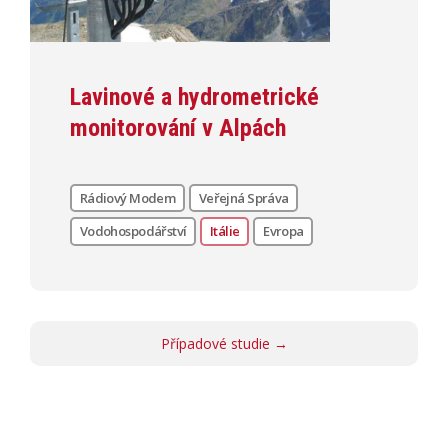
Lavinové a hydrometrické
monitorování v Alpách
Rádiový Modem
Veřejná Správa
Vodohospodářství
Itálie
Evropa
Případové studie →