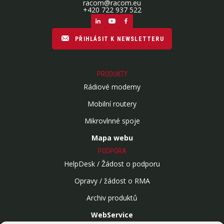
racom@racom.eu
+420 722 937 522
PŘIHLÁSIT K NEWSLETTERU
PRODUKTY
Rádiové modemy
Mobilní routery
Mikrovlnné spoje
Mapa webu
PODPORA
HelpDesk / Žádost o podporu
Opravy / žádost o RMA
Archiv produktů
WebService