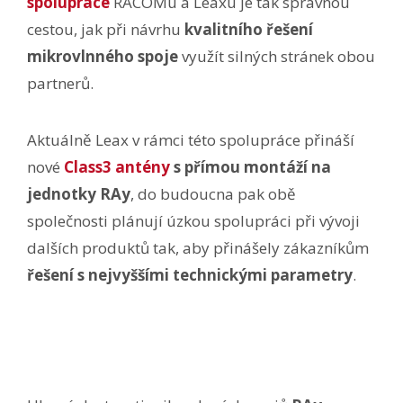
spolupráce
RACOMu a Leaxu je tak správnou
cestou, jak při návrhu
kvalitního řešení
mikrovlnného spoje
využít silných stránek obou
partnerů.
Aktuálně Leax v rámci této spolupráce přináší
nové
Class3 antény
s přímou montáží na
jednotky RAy
, do budoucna pak obě
společnosti plánují úzkou spolupráci při vývoji
dalších produktů tak, aby přinášely zákazníkům
řešení s nejvyššími technickými parametry
.