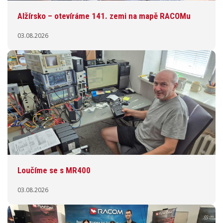
Alžírsko – otevíráme 141. zemi na mapě RACOMu
03.08.2026
Loučíme se s MR400
03.08.2026