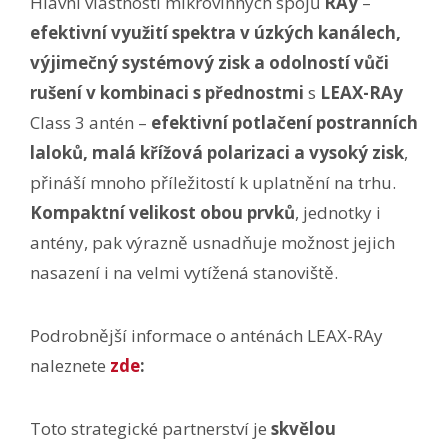
Hlavní vlastnosti mikrovlnných spojů
RAy
–
efektivní využití spektra v úzkých kanálech,
výjimečný systémový zisk a odolností vůči
rušení v kombinaci s přednostmi
s
LEAX-RAy
Class 3 antén –
efektivní potlačení postranních
laloků, malá křížová polarizaci a vysoký zisk
,
přináší mnoho příležitostí k uplatnění na trhu.
Kompaktní velikost obou prvků
, jednotky i
antény, pak výrazně usnadňuje možnost jejich
nasazení i na velmi vytížená stanoviště.
Podrobnější informace o anténách LEAX-RAy
naleznete
zde
:
Toto strategické partnerství je
skvělou