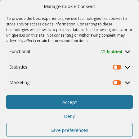
SLUŽBY
Manage Cookie Consent
Bezdrátové sítě
To provide the best experiences, we use technologies like cookies to
Zakázková výroba
store and/or access device information. Consenting to these
technologies will allow us to process data such as browsing behavior or
Report zranitelnosti
unique IDs on this site. Not consenting or withdrawing consent, may
O NÁS
adversely affect certain features and functions.
Náš příběh
Functional
Vždy aktivní
Kariéra
Statistics
ISO Certifikace
Statistics
Dotace
Marketing
Marketing
Zásady cookies
Ostatní
Accept
Whistleblowing
Deny
Save preferences
© 2026 RACOM s.r.o. All Rights Reserved.