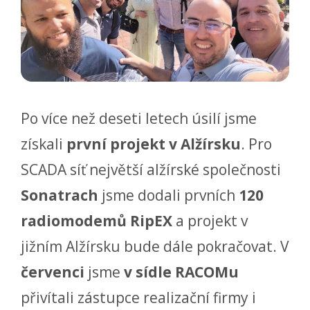
Po více než deseti letech úsilí jsme
získali
první projekt v Alžírsku
. Pro
SCADA síť největší alžírské společnosti
Sonatrach
jsme dodali prvních
120
radiomodemů RipEX
a projekt v
jižním Alžírsku bude dále pokračovat. V
červenci
jsme
v sídle RACOMu
přivítali zástupce realizační firmy i