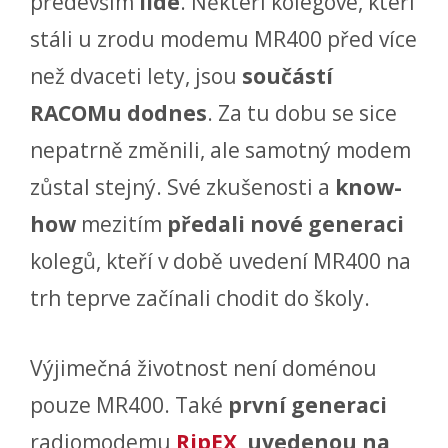
především
lidé
. Někteří kolegové, kteří
stáli u zrodu modemu MR400 před více
než dvaceti lety, jsou
součástí
RACOMu dodnes
. Za tu dobu se sice
nepatrně změnili, ale samotný modem
zůstal stejný. Své zkušenosti a
know-
how
mezitím
předali nové generaci
kolegů, kteří v době uvedení MR400 na
trh teprve začínali chodit do školy.
Výjimečná životnost není doménou
pouze MR400. Také
první generaci
radiomodemu
RipEX
,
uvedenou na