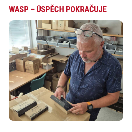
WASP – ÚSPĚCH POKRAČUJE