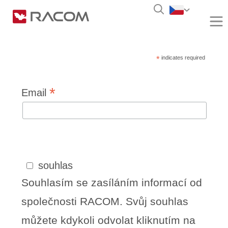
Přihlaste se k odběru našeho měsíčního
newsletteru, ať víte, co se u nás děje.
*
indicates required
*
Email
souhlas
Souhlasím se zasíláním informací od
společnosti RACOM. Svůj souhlas
můžete kdykoli odvolat kliknutím na