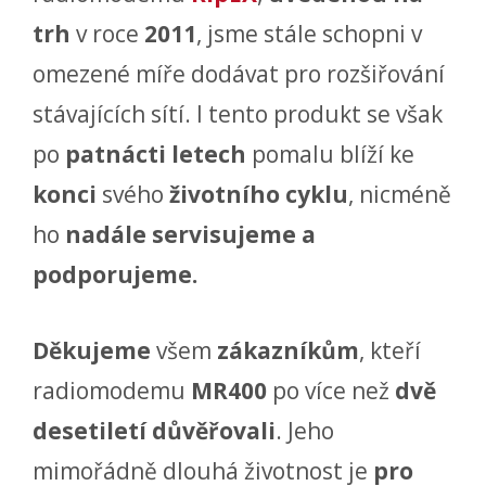
trh
v roce
2011
, jsme stále schopni v
omezené míře dodávat pro rozšiřování
stávajících sítí. I tento produkt se však
po
patnácti letech
pomalu blíží ke
konci
svého
životního cyklu
, nicméně
ho
nadále servisujeme a
podporujeme.
Děkujeme
všem
zákazníkům
, kteří
radiomodemu
MR400
po více než
dvě
desetiletí důvěřovali
. Jeho
mimořádně dlouhá životnost je
pro