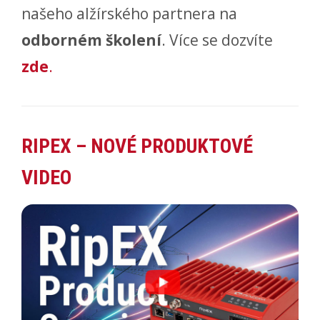
našeho alžírského partnera na
odborném školení
. Více se dozvíte
zde
.
RIPEX – NOVÉ PRODUKTOVÉ
VIDEO