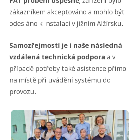
FAT proběhl úspěšně
, zařízení bylo
zákazníkem akceptováno a mohlo být
odesláno k instalaci v jižním Alžírsku.
Samozřejmostí je
i
naše následná
vzdálená technická podpora
a v
případě potřeby také asistence přímo
na místě při uvádění systému do
provozu.