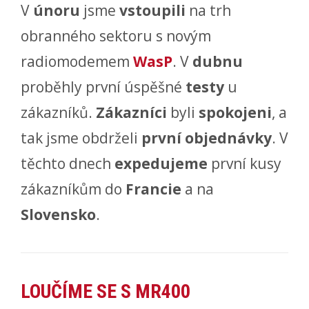
V
únoru
jsme
vstoupili
na trh
obranného sektoru s novým
radiomodemem
WasP
. V
dubnu
proběhly první úspěšné
testy
u
zákazníků.
Zákazníci
byli
spokojeni
, a
tak jsme obdrželi
první objednávky
. V
těchto dnech
expedujeme
první kusy
zákazníkům do
Francie
a na
Slovensko
.
LOUČÍME SE S MR400