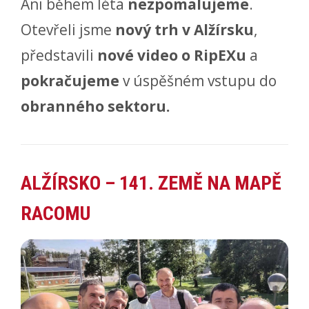
Ani během léta
nezpomalujeme
.
Otevřeli jsme
nový trh v Alžírsku
,
představili
nové video o RipEXu
a
pokračujeme
v úspěšném vstupu do
obranného sektoru.
ALŽÍRSKO – 141. ZEMĚ NA MAPĚ
RACOMU