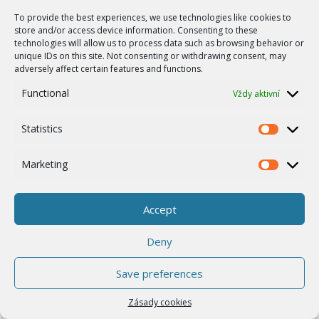
Představíme také NetSPIDER, nový
To provide the best experiences, we use technologies like cookies to
software pro správu a monitoring sítí
store and/or access device information. Consenting to these
technologies will allow us to process data such as browsing behavior or
využívajících rádiové modemy RipEX a
unique IDs on this site. Not consenting or withdrawing consent, may
adversely affect certain features and functions.
mobilní routery M!DGE.
Functional
Vždy aktivní
Statistics
Statistics
SPOLEČENSKÝ PROGRAM
Marketing
Marketing
Jedinečné prostředí historických
Accept
zámků, společenský večer a
Deny
další
doprovodné aktivity
vytvoří
Save preferences
ideální podmínky pro networking a
Zásady cookies
neformální diskuse s provozovateli