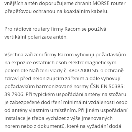
vnějších antén doporučujeme chránit MORSE router
přepěťovou ochranou na koaxiálním kabelu.
Pro rádiové routery firmy Racom se používá
vertikální polarizace antén.
Všechna zařízení firmy Racom vyhovují požadavkům
na expozice ostatních osob elektromagnetickým
polem dle Nařízení vlády č. 480/2000 Sb. o ochraně
zdraví před neionizujícím zářením a dále vyhovují
požadavkům harmonizované normy ČSN EN 50385:
39 7906. Při typickém uspořádání antény na stožáru
je zabezpečené dodržení minimální vzdálenosti osob
od antény vlastním umístěním. Při jiném uspořádání
instalace je třeba vycházet z výše jmenovaných
norem nebo z dokumentů, které na vyžádání dodá