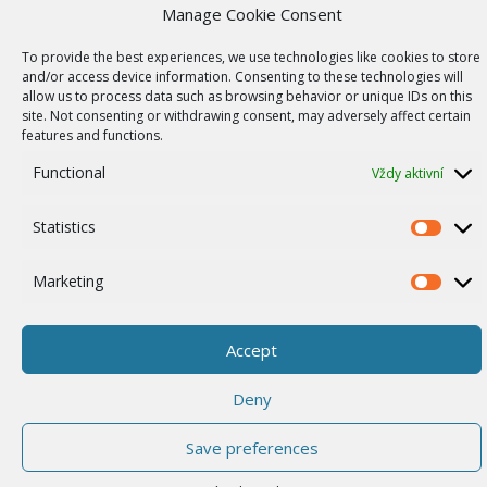
ISO Certifikace
Manage Cookie Consent
Dotace
To provide the best experiences, we use technologies like cookies to store
and/or access device information. Consenting to these technologies will
Zásady cookies
allow us to process data such as browsing behavior or unique IDs on this
site. Not consenting or withdrawing consent, may adversely affect certain
Ostatní
features and functions.
Whistleblowing
Functional
Vždy aktivní
Statistics
Statistics
© 2026 RACOM s.r.o. All Rights Reserved.
Marketing
Marketi
Accept
Deny
Save preferences