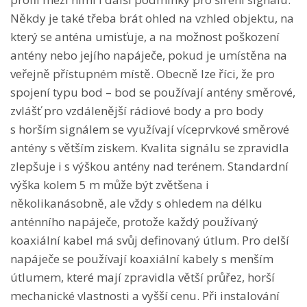
Někdy je také třeba brát ohled na vzhled objektu, na
který se anténa umisťuje, a na možnost poškození
antény nebo jejího napáječe, pokud je umístěna na
veřejně přístupném místě. Obecně lze říci, že pro
spojení typu bod – bod se používají antény směrové,
zvlášť pro vzdálenější rádiové body a pro body
s horším signálem se využívají víceprvkové směrové
antény s větším ziskem. Kvalita signálu se zpravidla
zlepšuje i s výškou antény nad terénem. Standardní
výška kolem 5 m může být zvětšena i
několikanásobně, ale vždy s ohledem na délku
anténního napáječe, protože každý používaný
koaxiální kabel má svůj definovaný útlum. Pro delší
napáječe se používají koaxiální kabely s menším
útlumem, které mají zpravidla větší průřez, horší
mechanické vlastnosti a vyšší cenu. Při instalování