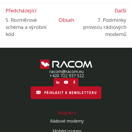
Předcházející
Další
5. Rozměrové
Obsah
7. Podmínky
schéma a výrobní
provozu
rádiových
kód
modemů
racom@racom.eu
+420 722 937 522
PŘIHLÁSIT K NEWSLETTERU
PRODUKTY
Rádiové modemy
Mobilní routery