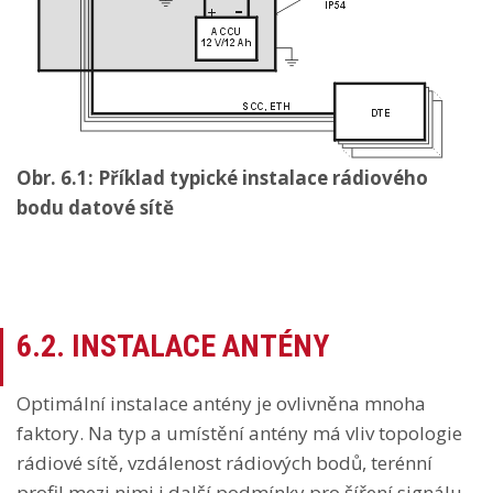
Obr. 6.1: Příklad typické instalace rádiového
bodu datové sítě
6.2. INSTALACE ANTÉNY
Optimální instalace antény je ovlivněna mnoha
faktory. Na typ a umístění antény má vliv topologie
rádiové sítě, vzdálenost rádiových bodů, terénní
profil mezi nimi i další podmínky pro šíření signálu.