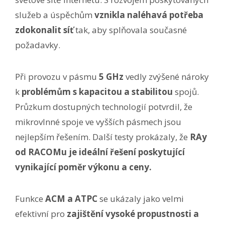
služeb a úspěchům
vznikla naléhavá potřeba
zdokonalit síť
tak, aby splňovala současné
požadavky.
Při provozu v pásmu
5 GHz
vedly zvýšené nároky
k
problémům s kapacitou a stabilitou
spojů.
Průzkum dostupných technologií potvrdil, že
mikrovlnné spoje ve vyšších pásmech jsou
nejlepším řešením. Další testy prokázaly, že
RAy
od RACOMu je ideální řešení poskytující
vynikající poměr výkonu a ceny.
Funkce
ACM a ATPC
se ukázaly jako velmi
efektivní pro
zajištění vysoké propustnosti a