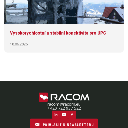
Vysokorychlostní a stabilní konektivita pro UPC
10.06.2026
racom@racom.eu
+420 722 937 522
PŘIHLÁSIT K NEWSLETTERU