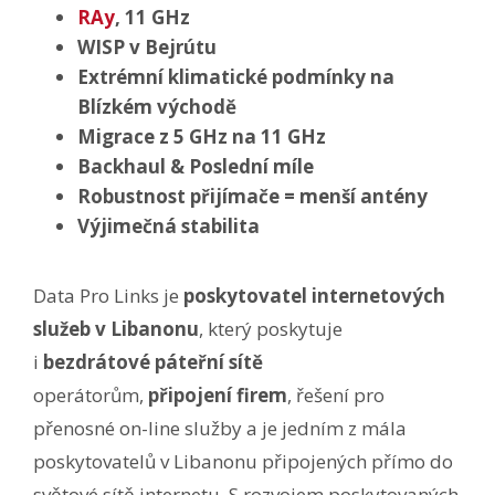
RAy
, 11 GHz
WISP v Bejrútu
Extrémní klimatické podmínky na
Blízkém východě
Migrace z 5 GHz na 11 GHz
Backhaul & Poslední míle
Robustnost přijímače = menší antény
Výjimečná stabilita
Data Pro Links je
poskytovatel internetových
služeb v Libanonu
, který poskytuje
i
bezdrátové páteřní sítě
operátorům,
připojení firem
, řešení pro
přenosné on-line služby a je jedním z mála
poskytovatelů v Libanonu připojených přímo do
světové sítě internetu. S rozvojem poskytovaných