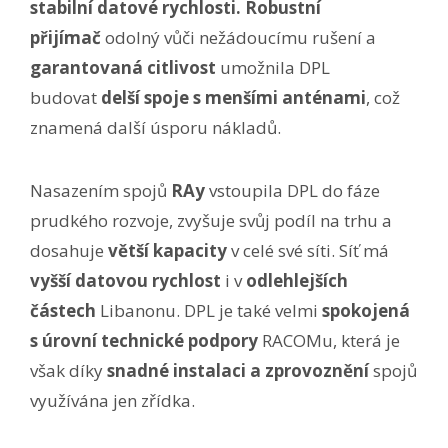
stabilní datové rychlosti.
Robustní
přijímač
odolný vůči nežádoucímu rušení a
garantovaná
citlivost
umožnila DPL
budovat
delší spoje
s menšími anténami
, což
znamená další úsporu nákladů.
Nasazením spojů
RAy
vstoupila DPL do fáze
prudkého rozvoje, zvyšuje svůj podíl na trhu a
dosahuje
větší kapacity
v celé své síti. Síť má
vyšší datovou rychlost
i v
odlehlejších
částech
Libanonu. DPL je také velmi
spokojená
s úrovní technické podpory
RACOMu, která je
však díky
snadné instalaci a zprovoznění
spojů
využívána jen zřídka.