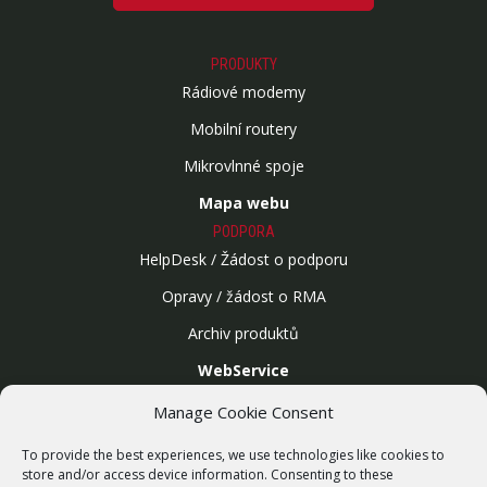
PRODUKTY
Rádiové modemy
Mobilní routery
Mikrovlnné spoje
Mapa webu
PODPORA
HelpDesk / Žádost o podporu
Opravy / žádost o RMA
Archiv produktů
WebService
SLUŽBY
Manage Cookie Consent
Bezdrátové sítě
To provide the best experiences, we use technologies like cookies to
Zakázková výroba
store and/or access device information. Consenting to these