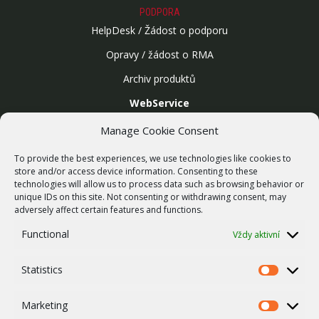
PODPORA
HelpDesk / Žádost o podporu
Opravy / žádost o RMA
Archiv produktů
WebService
SLUŽBY
Manage Cookie Consent
Bezdrátové sítě
To provide the best experiences, we use technologies like cookies to
Zakázková výroba
store and/or access device information. Consenting to these
technologies will allow us to process data such as browsing behavior or
Report zranitelnosti
unique IDs on this site. Not consenting or withdrawing consent, may
O NÁS
adversely affect certain features and functions.
Náš příběh
Functional
Vždy aktivní
Kariéra
Statistics
ISO Certifikace
Statistics
Dotace
Marketing
Marketing