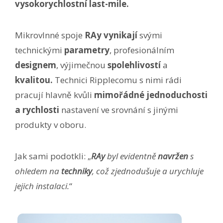
vysokorychlostní last-mile.
Mikrovlnné spoje
RAy vynikají
svými
technickými
parametry
, profesionálním
designem
, výjimečnou
spolehlivostí
a
kvalitou.
Technici Ripplecomu s nimi rádi
pracují hlavně kvůli
mimořádné jednoduchosti
a rychlosti
nastavení ve srovnání s jinými
produkty v oboru.
Jak sami podotkli: „
RAy
byl evidentně
navržen
s
ohledem na
techniky
, což zjednodušuje a urychluje
jejich instalaci.
“