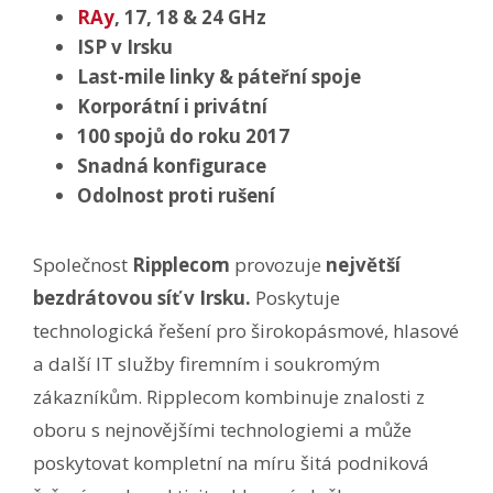
RAy
, 17, 18 & 24 GHz
ISP v Irsku
Last-mile linky & páteřní spoje
Korporátní i privátní
100 spojů do roku 2017
Snadná konfigurace
Odolnost proti rušení
Společnost
Ripplecom
provozuje
největší
bezdrátovou síť v Irsku.
Poskytuje
technologická řešení pro širokopásmové, hlasové
a další IT služby firemním i soukromým
zákazníkům. Ripplecom kombinuje znalosti z
oboru s nejnovějšími technologiemi a může
poskytovat kompletní na míru šitá podniková