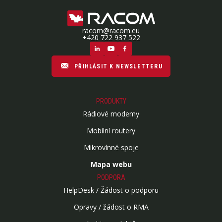
racom@racom.eu
+420 722 937 522
PŘIHLÁSIT K NEWSLETTERU
PRODUKTY
Rádiové modemy
Mobilní routery
Mikrovlnné spoje
Mapa webu
PODPORA
HelpDesk / Žádost o podporu
Opravy / žádost o RMA