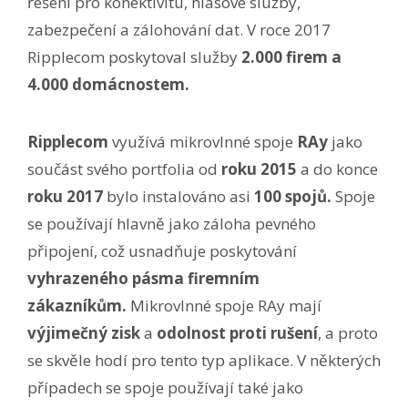
řešení pro konektivitu, hlasové služby,
zabezpečení a zálohování dat. V roce 2017
Ripplecom poskytoval služby
2.000 firem a
4.000 domácnostem.
Ripplecom
využívá mikrovlnné spoje
RAy
jako
součást svého portfolia od
roku 2015
a do konce
roku 2017
bylo instalováno asi
100 spojů.
Spoje
se používají hlavně jako záloha pevného
připojení, což usnadňuje poskytování
vyhrazeného pásma firemním
zákazníkům.
Mikrovlnné spoje RAy mají
výjimečný zisk
a
odolnost proti rušení
, a proto
se skvěle hodí pro tento typ aplikace. V některých
případech se spoje používají také jako