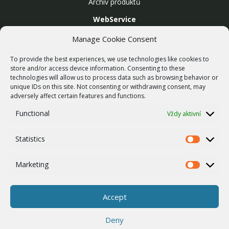
Archiv produktů
WebService
SLUŽBY
Manage Cookie Consent
Bezdrátové sítě
To provide the best experiences, we use technologies like cookies to
Zakázková výroba
store and/or access device information. Consenting to these
technologies will allow us to process data such as browsing behavior or
Report zranitelnosti
unique IDs on this site. Not consenting or withdrawing consent, may
O NÁS
adversely affect certain features and functions.
Náš příběh
Functional
Vždy aktivní
Kariéra
Statistics
ISO Certifikace
Statistics
Dotace
Marketing
Marketing
Zásady cookies
Ostatní
Accept
Whistleblowing
Deny