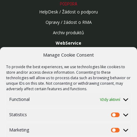
PODPORA
HelpDesk / Žádost o podporu
Opravy / žádost o RMA
Archiv produktů
WebService
SLUŽBY
Manage Cookie Consent
Bezdrátové sítě
To provide the best experiences, we use technologies like cookies to
Zakázková výroba
store and/or access device information. Consenting to these
technologies will allow us to process data such as browsing behavior or
Report zranitelnosti
unique IDs on this site. Not consenting or withdrawing consent, may
O NÁS
adversely affect certain features and functions.
Náš příběh
Functional
Vždy aktivní
Kariéra
Statistics
ISO Certifikace
Statistics
Dotace
Marketing
Marketing