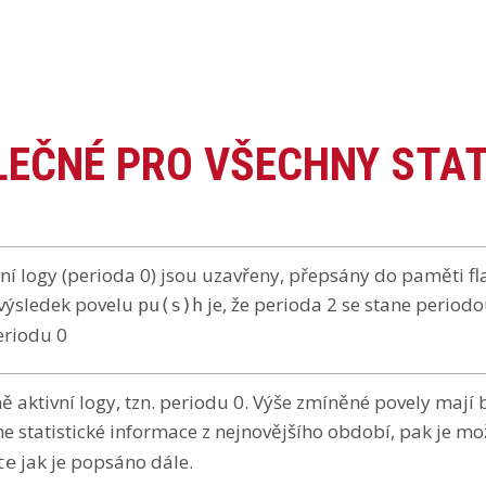
EČNÉ PRO VŠECHNY STAT
í logy (perioda 0) jsou uzavřeny, přepsány do paměti f
 výsledek povelu
je, že perioda 2 se stane periodou
pu(s)h
eriodu 0
aktivní logy, tzn. periodu 0. Výše zmíněné povely mají 
e statistické informace z nejnovějšího období, pak je mo
jak je popsáno dále.
te