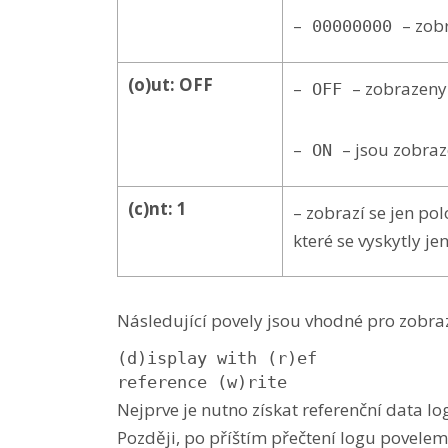
–
– zob
00000000
(o)ut: OFF
–
– zobrazeny
OFF
–
– jsou zobra
ON
(c)nt: 1
– zobrazí se jen po
které se vyskytly jen
Následující povely jsou vhodné pro zobraz
(d)isplay with (r)ef

reference (w)rite
Nejprve je nutno získat referenční data l
Později, po příštím přečtení logu povele