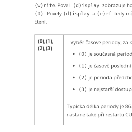
. Povel
zobrazuje ho
(w)rite
(d)isplay
. Povely
a
tedy mů
(0)
(d)isplay
(r)ef
čtení.
(0),(1),
– Výběr časové periody, za k
(2),(3)
je současná perio
(0)
je časově poslední
(1)
je perioda předcho
(2)
je nejstarší dostu
(3)
Typická délka periody je 864
nastane také při restartu CU