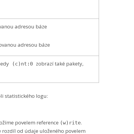
ovanou adresou báze
kovanou adresou báze
Tedy
zobrazí také pakety,
(c)nt:0
i statistického logu:
ložíme povelem reference
.
(w)rite
je rozdíl od údaje uloženého povelem