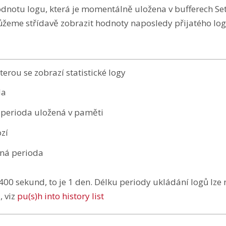
dnotu logu, která je momentálně uložena v bufferech Set
žeme střídavě zobrazit hodnoty naposledy přijatého log
terou se zobrazí statistické logy
da
 perioda uložená v paměti
zí
pná perioda
00 sekund, to je 1 den. Délku periody ukládání logů lze n
, viz
pu(s)h into history list