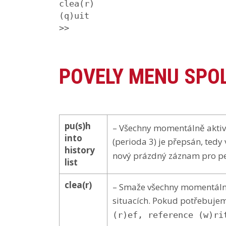
clea(r)

(q)uit

>>
POVELY MENU SPOL
pu(s)h
– Všechny momentálně aktivn
into
(perioda 3) je přepsán, tedy
history
nový prázdný záznam pro p
list
clea(r)
– Smaže všechny momentálně 
situacích. Pokud potřebujem
(r)ef, reference (w)ri