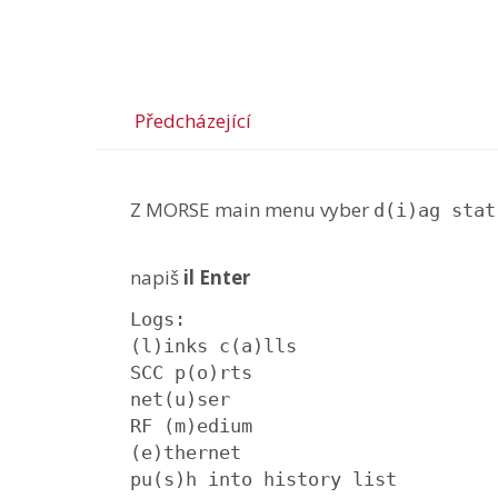
Předcházející
Z MORSE main menu vyber
d(i)ag stat
napiš
il Enter
Logs:

(l)inks c(a)lls

SCC p(o)rts

net(u)ser

RF (m)edium

(e)thernet

pu(s)h into history list
