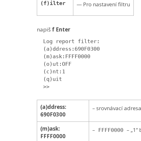
(f)ilter
— Pro nastavení filtru
napiš
f Enter
  Log report filter:

  (a)ddress:690F0300

  (m)ask:FFFF0000

  (o)ut:OFF

  (c)nt:1 

  (q)uit

  >>
(a)ddress:
– srovnávací adresa
690F0300
(m)ask:
–
– „1“
FFFF0000
FFFF0000