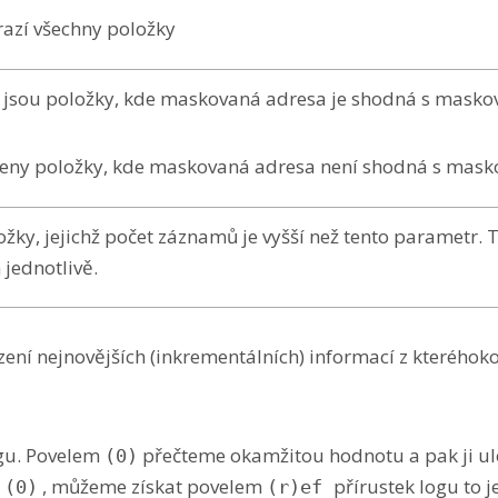
razí všechny položky
 jsou položky, kde maskovaná adresa je shodná s mask
zeny položky, kde maskovaná adresa není shodná s mas
ložky, jejichž počet záznamů je vyšší než tento parametr. 
 jednotlivě.
ení nejnovějších (inkrementálních) informací z kteréhokol
ogu. Povelem
přečteme okamžitou hodnotu a pak ji u
(0)
m
, můžeme získat povelem
přírustek logu to 
(0)
(r)ef