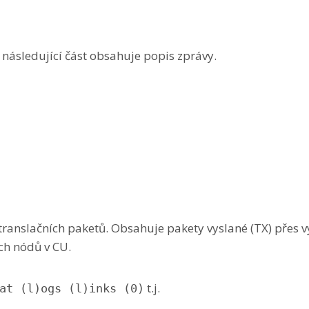
 následující část obsahuje popis zprávy.
anslačních paketů. Obsahuje pakety vyslané (TX) přes vý
ch nódů v CU.
t.j.
at (l)ogs (l)inks (0)