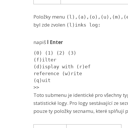
Položky menu
(l),(a),(o),(u),(m),(
byl zde zvolen
(l)inks log:
napiš
l Enter
(0) (1) (2) (3)

(f)ilter

(d)isplay with (r)ef

reference (w)rite

(q)uit

>>
Toto submenu je identické pro všechny ty
statistické logy. Pro logy sestávající ze se
pouze ty položky seznamu, které splňují p