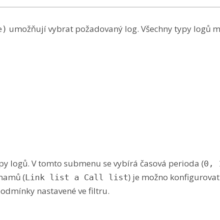
umožňují vybrat požadovaný log. Všechny typy logů ma
e)
py logů. V tomto submenu se vybírá časová perioda (
0, 
znamů (
) je možno konfigurovat
Link list a Call list
odmínky nastavené ve filtru.