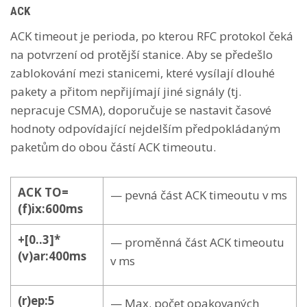
ACK
ACK timeout je perioda, po kterou RFC protokol čeká
na potvrzení od protější stanice. Aby se předešlo
zablokování mezi stanicemi, které vysílají dlouhé
pakety a přitom nepřijímají jiné signály (tj.
nepracuje CSMA), doporučuje se nastavit časové
hodnoty odpovídající nejdelším předpokládaným
paketům do obou částí ACK timeoutu.
ACK TO=
— pevná část ACK timeoutu v ms
(f)ix:600ms
+[0..3]*
— proměnná část ACK timeoutu
(v)ar:400ms
v ms
(r)ep:5
— Max. počet opakovaných