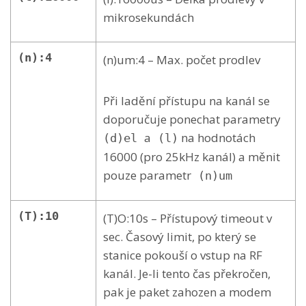
mikrosekundách
(n):4
(n)um:4 – Max. počet prodlev
Při ladění přístupu na kanál se
doporučuje ponechat parametry
a
na hodnotách
(d)el
(l)
16000 (pro 25kHz kanál) a měnit
pouze parametr
(n)um
(T):10
(T)O:10s – Přístupový timeout v
sec. Časový limit, po který se
stanice pokouší o vstup na RF
kanál. Je-li tento čas překročen,
pak je paket zahozen a modem