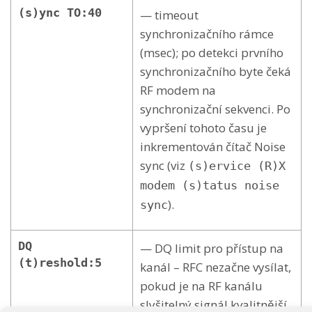
(s)ync TO:40
— timeout
synchronizačního rámce
(msec); po detekci prvního
synchronizačního byte čeká
RF modem na
synchronizační sekvenci. Po
vypršení tohoto času je
inkrementován čítač Noise
sync (viz
(s)ervice (R)X
modem (s)tatus noise
).
sync
DQ
— DQ limit pro přístup na
(t)reshold:5
kanál – RFC nezačne vysílat,
pokud je na RF kanálu
slyšitelný signál kvalitnější