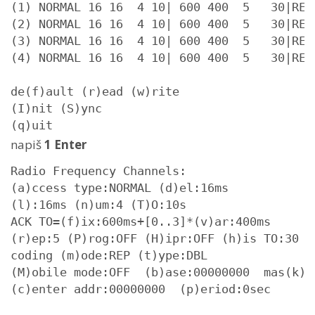
(1) NORMAL 16 16  4 10| 600 400  5   30|REP 
(2) NORMAL 16 16  4 10| 600 400  5   30|REP 
(3) NORMAL 16 16  4 10| 600 400  5   30|REP 
(4) NORMAL 16 16  4 10| 600 400  5   30|REP 
de(f)ault (r)ead (w)rite

(I)nit (S)ync

(q)uit
napiš
1 Enter
Radio Frequency Channels:

(a)ccess type:NORMAL (d)el:16ms

(l):16ms (n)um:4 (T)O:10s

ACK TO=(f)ix:600ms+[0..3]*(v)ar:400ms

(r)ep:5 (P)rog:OFF (H)ipr:OFF (h)is TO:30

coding (m)ode:REP (t)ype:DBL

(M)obile mode:OFF  (b)ase:00000000  mas(k):0
(c)enter addr:00000000  (p)eriod:0sec