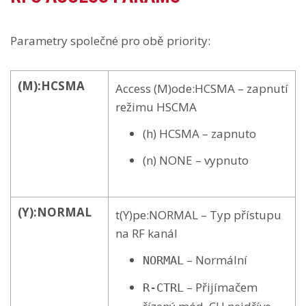
Parametry společné pro obě priority:
(M):HCSMA
Access (M)ode:HCSMA – zapnutí
režimu HSCMA
(h) HCSMA – zapnuto
(n) NONE – vypnuto
(Y):NORMAL
t(Y)pe:NORMAL – Typ přístupu
na RF kanál
– Normální
NORMAL
– Přijímačem
R-CTRL