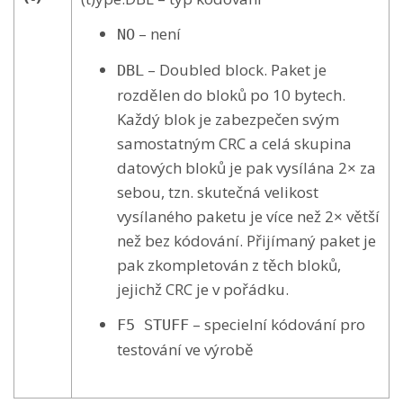
– není
NO
– Doubled block. Paket je
DBL
rozdělen do bloků po 10 bytech.
Každý blok je zabezpečen svým
samostatným CRC a celá skupina
datových bloků je pak vysílána 2× za
sebou, tzn. skutečná velikost
vysílaného paketu je více než 2× větší
než bez kódování. Přijímaný paket je
pak zkompletován z těch bloků,
jejichž CRC je v pořádku.
– specielní kódování pro
F5 STUFF
testování ve výrobě