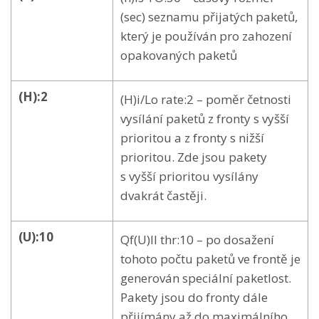
(sec) seznamu přijatých paketů,
který je používán pro zahození
opakovaných paketů
(H):2
(H)i/Lo rate:2 – poměr četnosti
vysílání paketů z fronty s vyšší
prioritou a z fronty s nižší
prioritou. Zde jsou pakety
s vyšší prioritou vysílány
dvakrát častěji.
(U):10
Qf(U)ll thr:10 – po dosažení
tohoto počtu paketů ve frontě je
generován speciální paketlost.
Pakety jsou do fronty dále
přijímány až do maximálního