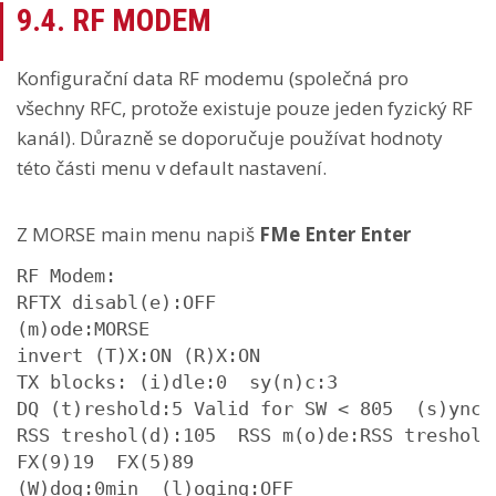
9.4. RF MODEM
Konfigurační data RF modemu (společná pro
všechny RFC, protože existuje pouze jeden fyzický RF
kanál). Důrazně se doporučuje používat hodnoty
této části menu v default nastavení.
Z MORSE main menu napiš
FMe Enter Enter
RF Modem:

RFTX disabl(e):OFF

(m)ode:MORSE

invert (T)X:ON (R)X:ON

TX blocks: (i)dle:0  sy(n)c:3

DQ (t)reshold:5 Valid for SW < 805  (s)ync T
RSS treshol(d):105  RSS m(o)de:RSS treshold 
FX(9)19  FX(5)89

(W)dog:0min  (l)oging:OFF
