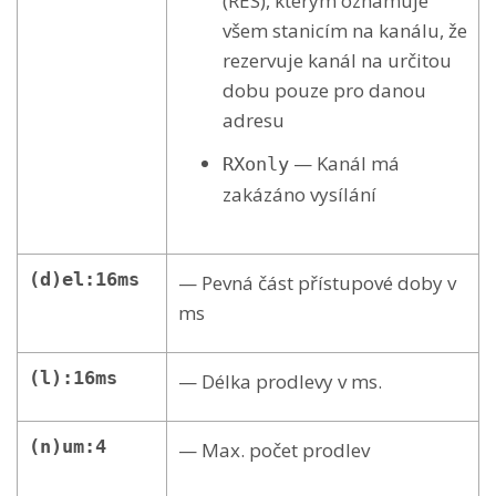
(RES), kterým oznamuje
všem stanicím na kanálu, že
rezervuje kanál na určitou
dobu pouze pro danou
adresu
— Kanál má
RXonly
zakázáno vysílání
(d)el:16ms
— Pevná část přístupové doby v
ms
(l):16ms
— Délka prodlevy v ms.
(n)um:4
— Max. počet prodlev