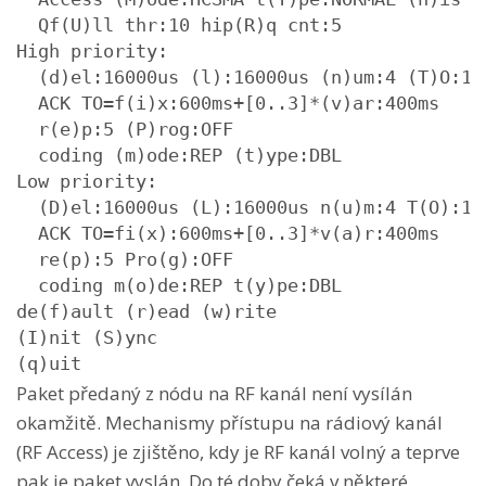
  Qf(U)ll thr:10 hip(R)q cnt:5

High priority:

  (d)el:16000us (l):16000us (n)um:4 (T)O:10s
  ACK TO=f(i)x:600ms+[0..3]*(v)ar:400ms

  r(e)p:5 (P)rog:OFF

  coding (m)ode:REP (t)ype:DBL

Low priority:

  (D)el:16000us (L):16000us n(u)m:4 T(O):10s
  ACK TO=fi(x):600ms+[0..3]*v(a)r:400ms

  re(p):5 Pro(g):OFF

  coding m(o)de:REP t(y)pe:DBL

de(f)ault (r)ead (w)rite

(I)nit (S)ync

(q)uit
Paket předaný z nódu na RF kanál není vysílán
okamžitě. Mechanismy přístupu na rádiový kanál
(RF Access) je zjištěno, kdy je RF kanál volný a teprve
pak je paket vyslán. Do té doby čeká v některé