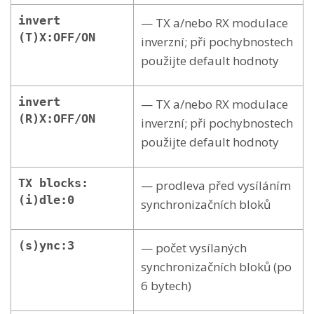
invert
— TX a/nebo RX modulace
(T)X:OFF/ON
inverzní; při pochybnostech
použijte default hodnoty
invert
— TX a/nebo RX modulace
(R)X:OFF/ON
inverzní; při pochybnostech
použijte default hodnoty
TX blocks:
— prodleva před vysíláním
(i)dle:0
synchronizačních bloků
(s)ync:3
— počet vysílaných
synchronizačních bloků (po
6 bytech)