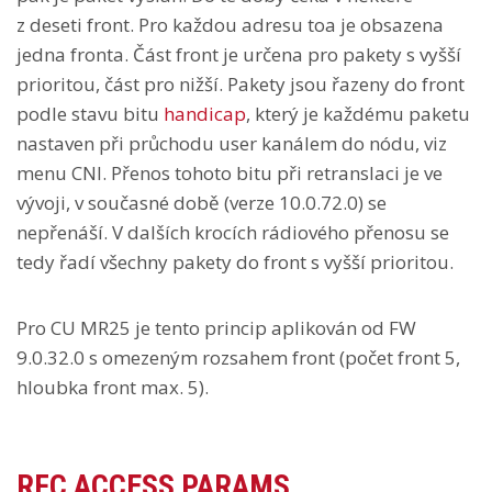
z deseti front. Pro každou adresu toa je obsazena
jedna fronta. Část front je určena pro pakety s vyšší
prioritou, část pro nižší. Pakety jsou řazeny do front
podle stavu bitu
handicap
, který je každému paketu
nastaven při průchodu user kanálem do nódu, viz
menu CNI. Přenos tohoto bitu při retranslaci je ve
vývoji, v současné době (verze 10.0.72.0) se
nepřenáší. V dalších krocích rádiového přenosu se
tedy řadí všechny pakety do front s vyšší prioritou.
Pro CU MR25 je tento princip aplikován od FW
9.0.32.0 s omezeným rozsahem front (počet front 5,
hloubka front max. 5).
RFC ACCESS PARAMS