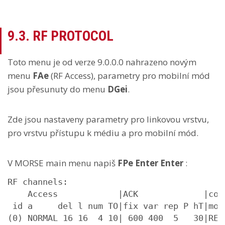
9.3. RF PROTOCOL
Toto menu je od verze 9.0.0.0 nahrazeno novým
menu
FAe
(RF Access), parametry pro mobilní mód
jsou přesunuty do menu
DGei
.
Zde jsou nastaveny parametry pro linkovou vrstvu,
pro vrstvu přístupu k médiu a pro mobilní mód.
V MORSE main menu napiš
FPe Enter Enter
:
RF channels:

    Access            |ACK             |codi
 id a     del l num TO|fix var rep P hT|mod
(0) NORMAL 16 16  4 10| 600 400  5   30|REP 