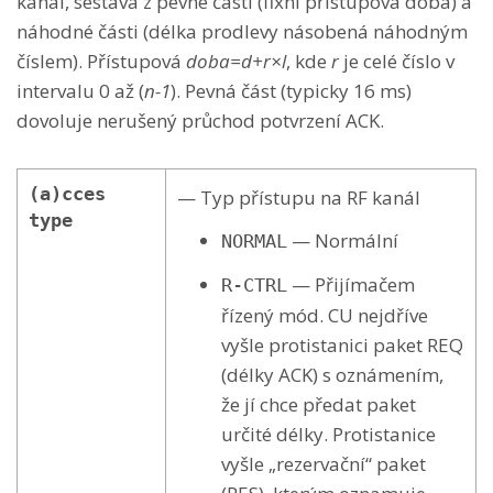
kanál, sestává z pevné části (fixní přístupová doba) a
náhodné části (délka prodlevy násobená náhodným
číslem). Přístupová
doba=d+r×l
, kde
r
je celé číslo v
intervalu 0 až (
n-1
). Pevná část (typicky 16 ms)
dovoluje nerušený průchod potvrzení ACK.
(a)cces
— Typ přístupu na RF kanál
type
— Normální
NORMAL
— Přijímačem
R-CTRL
řízený mód. CU nejdříve
vyšle protistanici paket REQ
(délky ACK) s oznámením,
že jí chce předat paket
určité délky. Protistanice
vyšle „rezervační“ paket