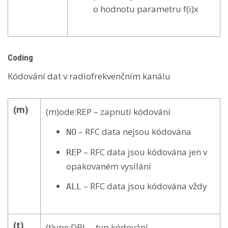
o hodnotu parametru f(i)x
Coding
Kódování dat v radiofrekvenčním kanálu
(m)
(m)ode:REP – zapnutí kódování
– RFC data nejsou kódována
NO
– RFC data jsou kódována jen v
REP
opakovaném vysílání
– RFC data jsou kódována vždy
ALL
(t)
(t)ype:DBL – typ kódování