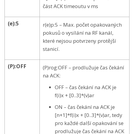
část ACK timeoutu v ms
(e):5
r(e)p:5 – Max. počet opakovaných
pokusů o vysílání na RF kanál,
které nejsou potvrzeny protější
stanicí.
(P):OFF
(P)rog:OFF – prodlužuje čas čekání
na ACK:
OFF – čas čekání na ACK je
f(i)x + [0..3]*(v)ar
ON – čas čekání na ACK je
[n+1]*f(i)x + [0..3]*(v)ar, tedy
pro každé další opakování se
prodlužuje čas čekání na ACK