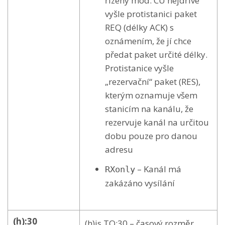
řízený mód. CU nejdříve
vyšle protistanici paket
REQ (délky ACK) s
oznámením, že jí chce
předat paket určité délky.
Protistanice vyšle
„rezervační“ paket (RES),
kterým oznamuje všem
stanicím na kanálu, že
rezervuje kanál na určitou
dobu pouze pro danou
adresu
– Kanál má
RXonly
zakázáno vysílání
(h):30
(h)is TO:30 – časový rozměr