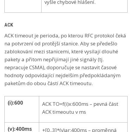
vyšle chybové hlášení.
ACK
ACK timeout je perioda, po kterou RFC protokol čeká
na potvrzení od protější stanice. Aby se předešlo
zablokování mezi stanicemi, které vysílají dlouhé
pakety a přitom nepřijímají jiné signály (tj.
nepracuje CSMA), doporučuje se nastavit časové
hodnoty odpovídající nejdelším předpokládaným
paketům do obou částí ACK timeoutu.
(i):600
ACK TO=f(i)x:600ms – pevná část
ACK timeoutu v ms
(v):400ms
+[0..3]*(v)ar:400ms – proměnná