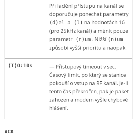
Při ladění přístupu na kanál se
doporučuje ponechat parametry
a
na hodnotách 16
(d)el
(l)
(pro 25kHz kanál) a měnit pouze
parametr
. Nižší
(n)um
(n)um
způsobí vyšší prioritu a naopak.
(T)O:10s
— Přístupový timeout v sec.
Časový limit, po který se stanice
pokouší o vstup na RF kanál. Je-li
tento čas překročen, pak je paket
zahozen a modem vyšle chybové
hlášení.
ACK