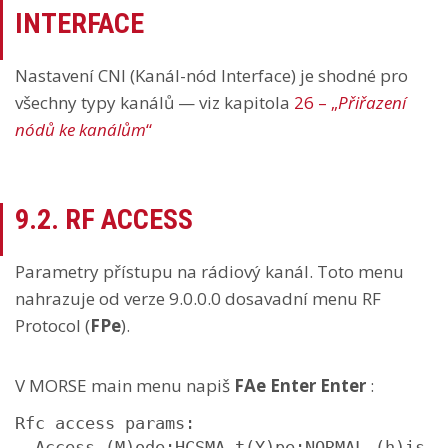
INTERFACE
Nastavení CNI (Kanál-nód Interface) je shodné pro
všechny typy kanálů — viz kapitola
26 – „
Přiřazení
nódů ke kanálům
“
9.2. RF ACCESS
Parametry přístupu na rádiový kanál. Toto menu
nahrazuje od verze 9.0.0.0 dosavadní menu RF
Protocol (
FPe
).
V MORSE main menu napiš
FAe Enter Enter
:
Rfc access params:

  Access (M)ode:HCSMA t(Y)pe:NORMAL (h)is T