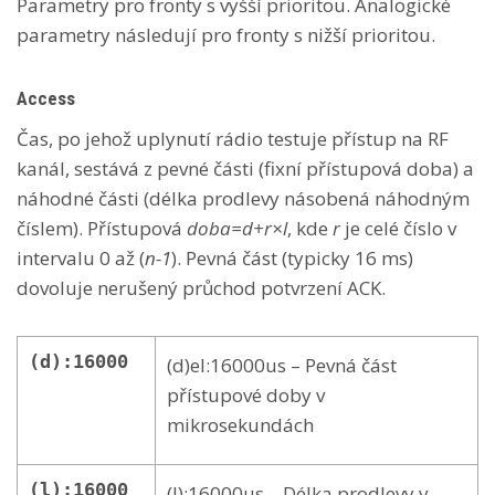
Parametry pro fronty s vyšší prioritou. Analogické
parametry následují pro fronty s nižší prioritou.
Access
Čas, po jehož uplynutí rádio testuje přístup na RF
kanál, sestává z pevné části (fixní přístupová doba) a
náhodné části (délka prodlevy násobená náhodným
číslem). Přístupová
doba=d+r×l
, kde
r
je celé číslo v
intervalu 0 až (
n-1
). Pevná část (typicky 16 ms)
dovoluje nerušený průchod potvrzení ACK.
(d):16000
(d)el:16000us – Pevná část
přístupové doby v
mikrosekundách
(l):16000
(l):16000us – Délka prodlevy v