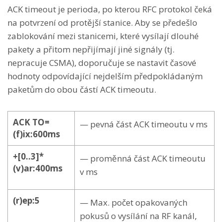
ACK timeout je perioda, po kterou RFC protokol čeká
na potvrzení od protější stanice. Aby se předešlo
zablokování mezi stanicemi, které vysílají dlouhé
pakety a přitom nepřijímají jiné signály (tj.
nepracuje CSMA), doporučuje se nastavit časové
hodnoty odpovídající nejdelším předpokládaným
paketům do obou částí ACK timeoutu.
ACK TO=
— pevná část ACK timeoutu v ms
(f)ix:600ms
+[0..3]*
— proměnná část ACK timeoutu
(v)ar:400ms
v ms
(r)ep:5
— Max. počet opakovaných
pokusů o vysílání na RF kanál,