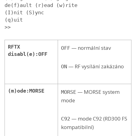
de(f)ault (r)ead (w)rite

(I)nit (S)ync

(q)uit

>>
RFTX
— normální stav
OFF
disabl(e):OFF
— RF vysílání zakázáno
ON
(m)ode:MORSE
— MORSE system
MORSE
mode
— mode C92 (RD300 FS
C92
kompatibilní)