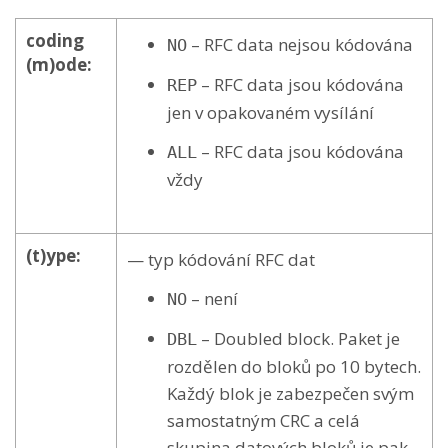
coding
– RFC data nejsou kódována
NO
(m)ode:
– RFC data jsou kódována
REP
jen v opakovaném vysílání
– RFC data jsou kódována
ALL
vždy
(t)ype:
— typ kódování RFC dat
– není
NO
– Doubled block. Paket je
DBL
rozdělen do bloků po 10 bytech.
Každý blok je zabezpečen svým
samostatným CRC a celá
skupina datových bloků je pak