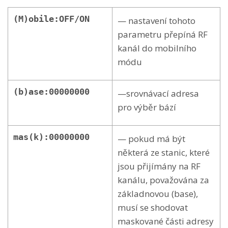
(M)obile:OFF/ON
— nastavení tohoto
parametru přepíná RF
kanál do mobilního
módu
(b)ase:00000000
—srovnávací adresa
pro výběr bází
mas(k):00000000
— pokud má být
některá ze stanic, které
jsou přijímány na RF
kanálu, považována za
základnovou (base),
musí se shodovat
maskované části adresy