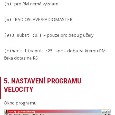
pro RM nemá význam
(n)-
– RADIOSLAVE/RADIOMASTER
(m)
– pouze pro debug účely
(9)3 subst :OFF
– doba za kterou RM
(c)heck timeout :25 sec
čeká dotaz na RS
5. NASTAVENÍ PROGRAMU
VELOCITY
Okno programu