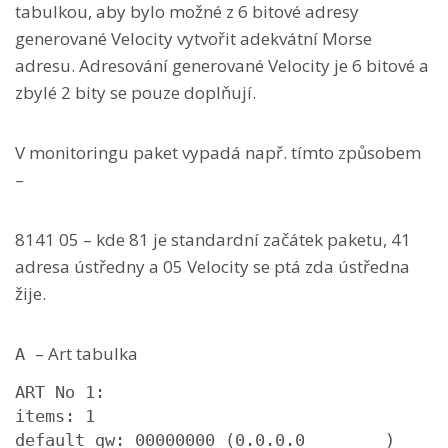
tabulkou, aby bylo možné z 6 bitové adresy
generované Velocity vytvořit adekvátní Morse
adresu. Adresování generované Velocity je 6 bitové a
zbylé 2 bity se pouze doplňují.
V monitoringu paket vypadá např. tímto způsobem
–
8141 05 – kde 81 je standardní začátek paketu, 41
adresa ústředny a 05 Velocity se ptá zda ústředna
žije.
– Art tabulka
A
ART No 1: 

items: 1

default gw: 00000000 (0.0.0.0        )
