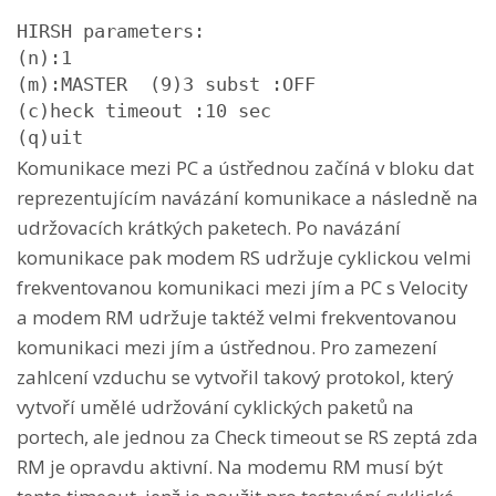
HIRSH parameters:

(n):1

(m):MASTER  (9)3 subst :OFF

(c)heck timeout :10 sec

(q)uit
Komunikace mezi PC a ústřednou začíná v bloku dat
reprezentujícím navázání komunikace a následně na
udržovacích krátkých paketech. Po navázání
komunikace pak modem RS udržuje cyklickou velmi
frekventovanou komunikaci mezi jím a PC s Velocity
a modem RM udržuje taktéž velmi frekventovanou
komunikaci mezi jím a ústřednou. Pro zamezení
zahlcení vzduchu se vytvořil takový protokol, který
vytvoří umělé udržování cyklických paketů na
portech, ale jednou za Check timeout se RS zeptá zda
RM je opravdu aktivní. Na modemu RM musí být