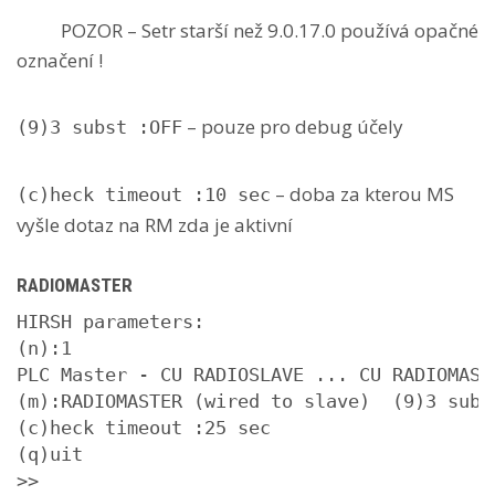
POZOR – Setr starší než 9.0.17.0 používá opačné
označení !
– pouze pro debug účely
(9)3 subst :OFF
– doba za kterou MS
(c)heck timeout :10 sec
vyšle dotaz na RM zda je aktivní
RADIOMASTER
HIRSH parameters:

(n):1

PLC Master - CU RADIOSLAVE ... CU RADIOMASTE
(m):RADIOMASTER (wired to slave)  (9)3 subst
(c)heck timeout :25 sec

(q)uit

>>