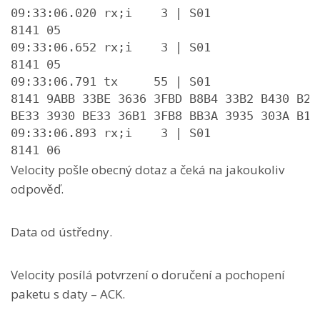
09:33:06.020 rx;i    3 | S01

8141 05

09:33:06.652 rx;i    3 | S01

8141 05

09:33:06.791 tx     55 | S01

8141 9ABB 33BE 3636 3FBD B8B4 33B2 B430 B23
BE33 3930 BE33 36B1 3FB8 BB3A 3935 303A B13
09:33:06.893 rx;i    3 | S01

8141 06
Velocity pošle obecný dotaz a čeká na jakoukoliv
odpověď.
Data od ústředny.
Velocity posílá potvrzení o doručení a pochopení
paketu s daty – ACK.