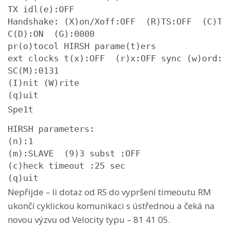
TX idl(e):OFF

Handshake: (X)on/Xoff:OFF  (R)TS:OFF  (C)TS:
C(D):ON  (G):0000

pr(o)tocol HIRSH parame(t)ers

ext clocks t(x):OFF  (r)x:OFF sync (w)ord:7E
SC(M):0131

(I)nit (W)rite

(q)uit
Spe1t
HIRSH parameters:

(n):1

(m):SLAVE  (9)3 subst :OFF

(c)heck timeout :25 sec

(q)uit
Nepřijde – li dotaz od RS do vypršení timeoutu RM
ukončí cyklickou komunikaci s ústřednou a čeká na
novou výzvu od Velocity typu – 81 41 05.