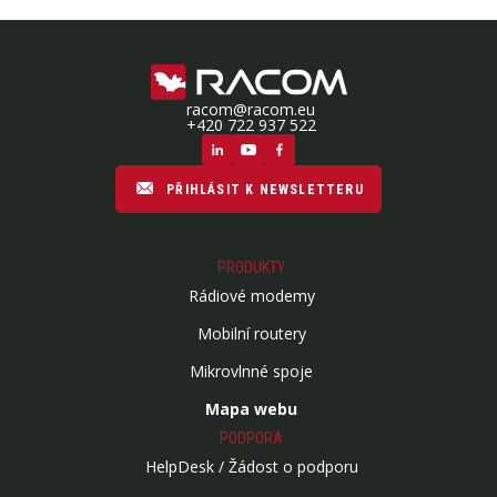
racom@racom.eu
+420 722 937 522
PŘIHLÁSIT K NEWSLETTERU
PRODUKTY
Rádiové modemy
Mobilní routery
Mikrovlnné spoje
Mapa webu
PODPORA
HelpDesk / Žádost o podporu