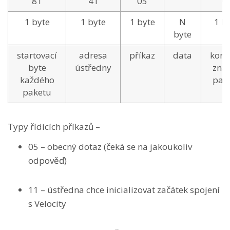
81
41
05
0
1 byte
1 byte
1 byte
N
1 b
byte
startovací
adresa
příkaz
data
konc
byte
ústředny
zna
každého
pak
paketu
Typy řídících příkazů –
05 – obecný dotaz (čeká se na jakoukoliv
odpověď)
11 – ústředna chce inicializovat začátek spojení
s Velocity