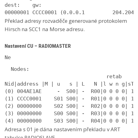
dest:    gw:

00000001 CCCC0001 (0.0.0.1         204.204.
Překlad adresy rozvaděče generované protokolem
Hirsch na SCC1 na Morse adresu.
Nastavení CU – RADIOMASTER
Ne
  Nodes:

                                 retab

Nid|address |M | u   s | L   N |l w n g|sTO 
(0) 004AE1AE     -  S00| -  R00|0 0 0 0| 15 
(1) CCCC0001    S01 S00| -  R01|0 0 0 0| 15 
(2) 00000000    S02 S00| -  R02|0 0 0 0| 15 
(3) 00000000    S00 S00| -  R03|0 0 0 0| 15 
(4) 00000000    S03 S00| -  R04|0 0 0 0| 15
Adresa s 01 je dána nastavením překladu v ART
tabulce RADIOSLAVE.