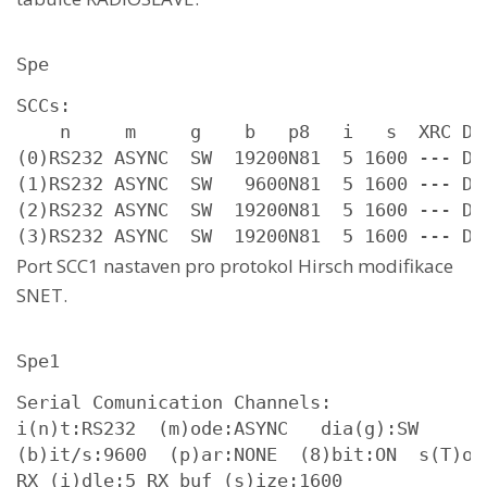
Spe
SCCs:

    n     m     g    b   p8   i   s  XRC D G
(0)RS232 ASYNC  SW  19200N81  5 1600 --- D 0
(1)RS232 ASYNC  SW   9600N81  5 1600 --- D 0
(2)RS232 ASYNC  SW  19200N81  5 1600 --- D 0
(3)RS232 ASYNC  SW  19200N81  5 1600 --- D 
Port SCC1 nastaven pro protokol Hirsch modifikace
SNET.
Spe1
Serial Comunication Channels:

i(n)t:RS232  (m)ode:ASYNC   dia(g):SW

(b)it/s:9600  (p)ar:NONE  (8)bit:ON  s(T)op
RX (i)dle:5 RX buf (s)ize:1600
