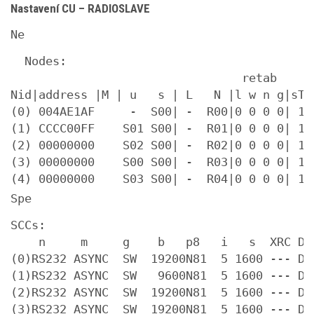
Nastavení CU – RADIOSLAVE
Ne
  Nodes:

                                 retab

Nid|address |M | u   s | L   N |l w n g|sTO 
(0) 004AE1AF     -  S00| -  R00|0 0 0 0| 15 
(1) CCCC00FF    S01 S00| -  R01|0 0 0 0| 15 
(2) 00000000    S02 S00| -  R02|0 0 0 0| 15 
(3) 00000000    S00 S00| -  R03|0 0 0 0| 15 
(4) 00000000    S03 S00| -  R04|0 0 0 0| 15
Spe
SCCs:

    n     m     g    b   p8   i   s  XRC D G
(0)RS232 ASYNC  SW  19200N81  5 1600 --- D 0
(1)RS232 ASYNC  SW   9600N81  5 1600 --- D 0
(2)RS232 ASYNC  SW  19200N81  5 1600 --- D 0
(3)RS232 ASYNC  SW  19200N81  5 1600 --- D 