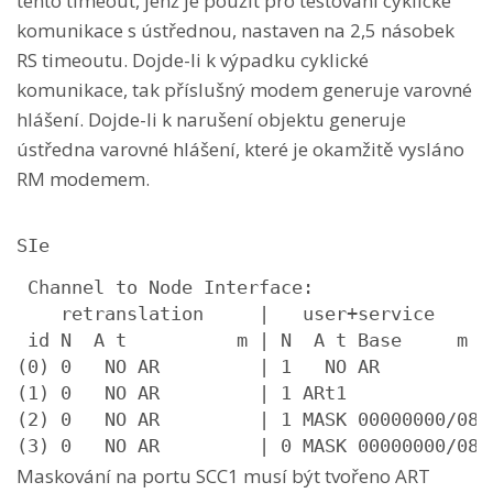
tento timeout, jenž je použit pro testování cyklické
komunikace s ústřednou, nastaven na 2,5 násobek
RS timeoutu. Dojde-li k výpadku cyklické
komunikace, tak příslušný modem generuje varovné
hlášení. Dojde-li k narušení objektu generuje
ústředna varovné hlášení, které je okamžitě vysláno
RM modemem.
SIe
 Channel to Node Interface:

    retranslation     |   user+service      
 id N  A t          m | N  A t Base     m  s
(0) 0   NO AR         | 1   NO AR          O
(1) 0   NO AR         | 1 ARt1             O
(2) 0   NO AR         | 1 MASK 00000000/08 O
(3) 0   NO AR         | 0 MASK 00000000/08 
Maskování na portu SCC1 musí být tvořeno ART