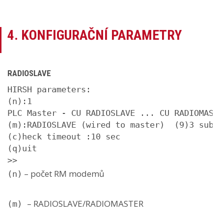
4. KONFIGURAČNÍ PARAMETRY
RADIOSLAVE
HIRSH parameters:

(n):1

PLC Master - CU RADIOSLAVE ... CU RADIOMASTE
(m):RADIOSLAVE (wired to master)  (9)3 subst
(c)heck timeout :10 sec

(q)uit

>>
– počet RM modemů
(n)
– RADIOSLAVE/RADIOMASTER
(m)