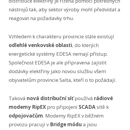
distribuce elektřiny je řízena pomocí potřebných
nástrojů tak, aby sektor výroby mohl předvídat a
reagovat na požadavky trhu.
Vzhledem k charakteru provincie stále existují
odlehlé venkovské oblasti
, do kterých
energetické systémy EDESA nemají přístup.
Společnost EDESA je ale připravena zajistit
dodávky elektřiny jako novou službu všem
obyvatelům provincie Salta, kteří o to požádají.
Taková
nová distribuční síť
používá
rádiové
modemy RipEX
pro připojení
SCADA
sítě k
odpojovačům
. Modemy RipEX v běžném
provozu pracují v
Bridge módu
a jsou