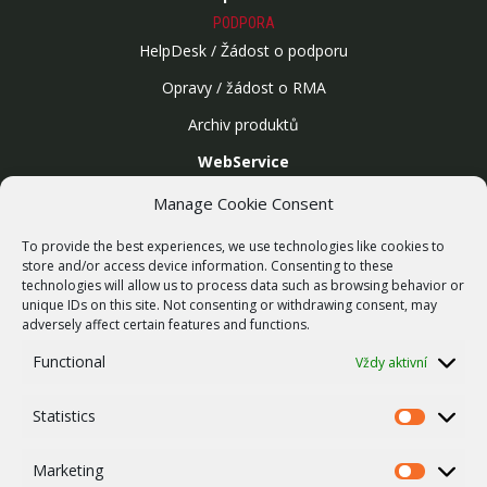
PODPORA
HelpDesk / Žádost o podporu
Opravy / žádost o RMA
Archiv produktů
WebService
SLUŽBY
Manage Cookie Consent
Bezdrátové sítě
To provide the best experiences, we use technologies like cookies to
Zakázková výroba
store and/or access device information. Consenting to these
technologies will allow us to process data such as browsing behavior or
Report zranitelnosti
unique IDs on this site. Not consenting or withdrawing consent, may
O NÁS
adversely affect certain features and functions.
Náš příběh
Functional
Vždy aktivní
Kariéra
Statistics
ISO Certifikace
Statistics
Dotace
Marketing
Marketing