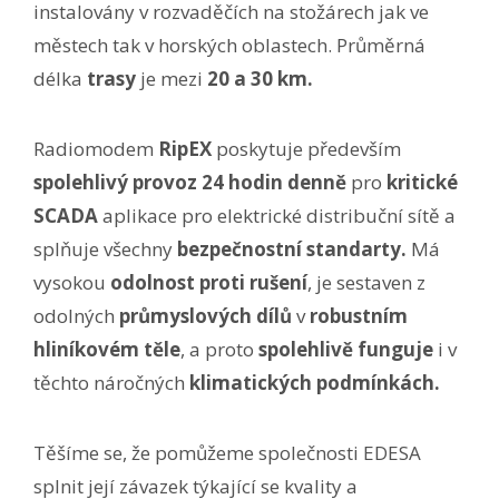
instalovány v rozvaděčích na stožárech jak ve
městech tak v horských oblastech. Průměrná
délka
trasy
je mezi
20 a 30 km.
Radiomodem
RipEX
poskytuje především
spolehlivý provoz 24 hodin denně
pro
kritické
SCADA
aplikace pro elektrické distribuční sítě a
splňuje všechny
bezpečnostní standarty.
Má
vysokou
odolnost proti rušení
, je sestaven z
odolných
průmyslových dílů
v
robustním
hliníkovém těle
, a proto
spolehlivě funguje
i v
těchto náročných
klimatických podmínkách.
Těšíme se, že pomůžeme společnosti EDESA
splnit její závazek týkající se kvality a