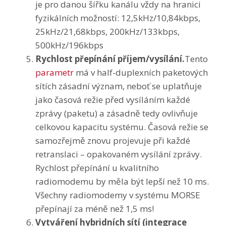
je pro danou šířku kanálu vždy na hranici
fyzikálních možností: 12,5kHz/10,84kbps,
25kHz/21,68kbps, 200kHz/133kbps,
500kHz/196kbps
Rychlost přepínání příjem/vysílání.
Tento
parametr
má v half-duplexních paketových
sítích zásadní význam, neboť se uplatňuje
jako časová režie před vysíláním každé
zprávy (paketu) a zásadně tedy ovlivňuje
celkovou kapacitu systému. Časová režie se
samozřejmě znovu projevuje při každé
retranslaci – opakovaném vysílání zprávy.
Rychlost přepínání u kvalitního
radiomodemu by měla být lepší než 10 ms.
Všechny radiomodemy v systému MORSE
přepínají za méně než 1,5 ms!
Vytváření hybridních sítí (integrace