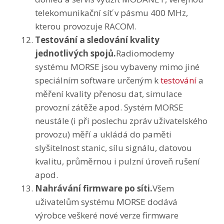
telekomunikační síť v pásmu 400 MHz,
kterou provozuje RACOM.
Testování a sledování kvality
jednotlivých spojů.
Radiomodemy
systému MORSE jsou vybaveny mimo jiné
speciálním software určeným k
testování
a
měření kvality přenosu dat, simulace
provozní zátěže apod. Systém MORSE
neustále (i při poslechu zpráv uživatelského
provozu) měří a ukládá do paměti
slyšitelnost stanic, sílu signálu, datovou
kvalitu, průměrnou i pulzní úroveň rušení
apod.
Nahrávání firmware po síti.
Všem
uživatelům systému MORSE dodává
výrobce veškeré nové verze firmware