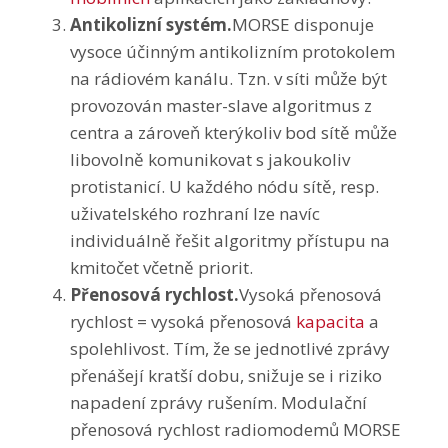
Antikolizní systém.
MORSE disponuje
vysoce účinným antikolizním protokolem
na rádiovém kanálu. Tzn. v síti může být
provozován master-slave algoritmus z
centra a zároveň kterýkoliv bod sítě může
libovolně komunikovat s jakoukoliv
protistanicí. U každého nódu sítě, resp.
uživatelského rozhraní lze navíc
individuálně řešit algoritmy přístupu na
kmitočet včetně priorit.
Přenosová rychlost.
Vysoká přenosová
rychlost = vysoká přenosová
kapacita
a
spolehlivost. Tím, že se jednotlivé zprávy
přenášejí kratší dobu, snižuje se i riziko
napadení zprávy rušením. Modulační
přenosová rychlost radiomodemů MORSE