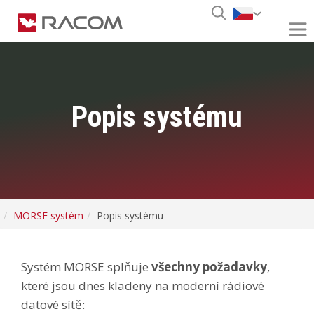
Popis systému
MORSE systém
Popis systému
Systém MORSE splňuje
všechny požadavky
,
které jsou dnes kladeny na moderní rádiové
datové sítě: