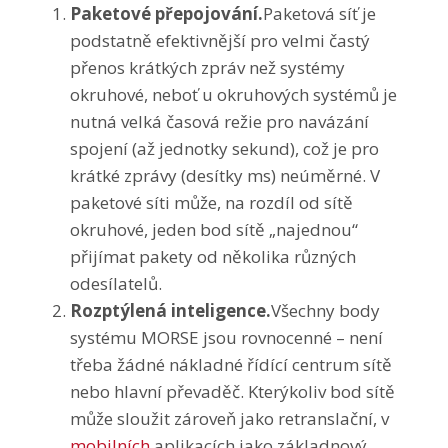
Paketové přepojování.
Paketová síť je
podstatně efektivnější pro velmi častý
přenos krátkých zpráv než systémy
okruhové, neboť u okruhových systémů je
nutná velká časová režie pro navázání
spojení (až jednotky sekund), což je pro
krátké zprávy (desítky ms) neúměrné. V
paketové síti může, na rozdíl od sítě
okruhové, jeden bod sítě „najednou“
přijímat pakety od několika různých
odesílatelů.
Rozptýlená inteligence.
Všechny body
systému MORSE jsou rovnocenné – není
třeba žádné nákladné řídící centrum sítě
nebo hlavní převaděč. Kterýkoliv bod sítě
může sloužit zároveň jako retranslační, v
mobilních
aplikacích jako základnový.