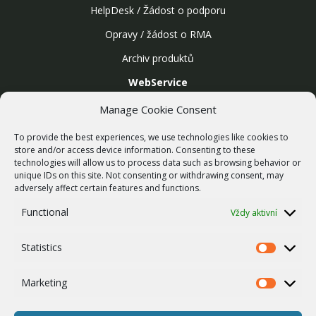
HelpDesk / Žádost o podporu
Opravy / žádost o RMA
Archiv produktů
WebService
SLUŽBY
Manage Cookie Consent
Bezdrátové sítě
To provide the best experiences, we use technologies like cookies to
Zakázková výroba
store and/or access device information. Consenting to these
technologies will allow us to process data such as browsing behavior or
Report zranitelnosti
unique IDs on this site. Not consenting or withdrawing consent, may
O NÁS
adversely affect certain features and functions.
Náš příběh
Functional
Vždy aktivní
Kariéra
Statistics
ISO Certifikace
Statistics
Dotace
Marketing
Marketing
Zásady cookies