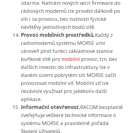
zdarma. Nahrání nových verzí firmware do
rádiových modemů lze provést dálkově po
síti i za provozu, bez nutnosti fyzické
návštěvy jednotlivých bodů sítě.
Provoz mobilních prostředků.
Každý z
radiomodemů systému MORSE umí
zároveň plnit funkci základnové stanice
buňkové sítě pro
mobilní
provoz, tzn. bez
dalších investic do infrastruktury lze v
daném území pokrytém sítí MORSE začít
provozovat mobilní síť. Mobilní síť lze
nezávisle využívat pro jakékoliv další
aplikace.
Informační otevřenost.
RACOM bezplatně
zveřejňuje veškeré technické informace o
systému MORSE a pravidelně pořádá
školení uživatelů.