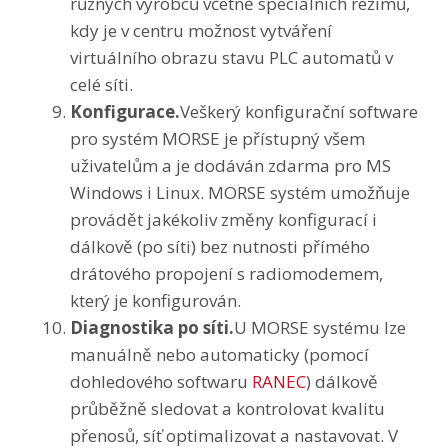
různých výrobců včetně speciálních režimů,
kdy je v centru možnost vytváření
virtuálního obrazu stavu PLC automatů v
celé síti.
Konfigurace.
Veškerý konfigurační software
pro systém MORSE je přístupný všem
uživatelům a je dodáván zdarma pro MS
Windows i Linux. MORSE systém umožňuje
provádět jakékoliv změny konfigurací i
dálkově (po síti) bez nutnosti přímého
drátového propojení s radiomodemem,
který je konfigurován.
Diagnostika po síti.
U MORSE systému lze
manuálně nebo automaticky (pomocí
dohledového softwaru
RANEC
) dálkově
průběžně sledovat a kontrolovat kvalitu
přenosů, síť optimalizovat a nastavovat. V