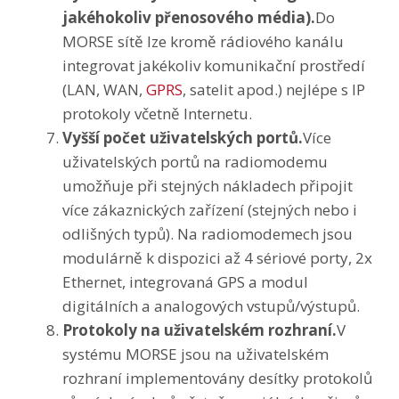
jakéhokoliv přenosového média).
Do
MORSE sítě lze kromě rádiového kanálu
integrovat jakékoliv komunikační prostředí
(LAN, WAN,
GPRS
, satelit apod.) nejlépe s IP
protokoly včetně Internetu.
Vyšší počet uživatelských portů.
Více
uživatelských portů na radiomodemu
umožňuje při stejných nákladech připojit
více zákaznických zařízení (stejných nebo i
odlišných typů). Na radiomodemech jsou
modulárně k dispozici až 4 sériové porty, 2x
Ethernet, integrovaná GPS a modul
digitálních a analogových vstupů/výstupů.
Protokoly na uživatelském rozhraní.
V
systému MORSE jsou na uživatelském
rozhraní implementovány desítky protokolů