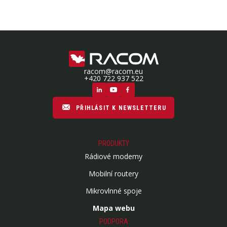
racom@racom.eu
+420 722 937 522
PŘIHLÁSIT K NEWSLETTERU
PRODUKTY
Rádiové modemy
Mobilní routery
Mikrovlnné spoje
Mapa webu
PODPORA