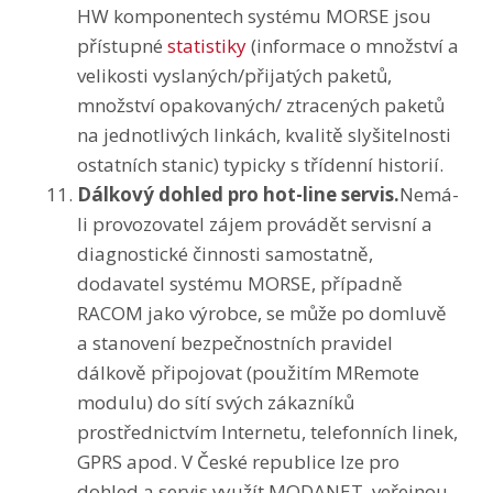
HW komponentech systému MORSE jsou
přístupné
statistiky
(informace o množství a
velikosti vyslaných/přijatých paketů,
množství opakovaných/ ztracených paketů
na jednotlivých linkách, kvalitě slyšitelnosti
ostatních stanic) typicky s třídenní historií.
Dálkový dohled pro hot-line servis.
Nemá-
li provozovatel zájem provádět servisní a
diagnostické činnosti samostatně,
dodavatel systému MORSE, případně
RACOM jako výrobce, se může po domluvě
a stanovení bezpečnostních pravidel
dálkově připojovat (použitím MRemote
modulu) do sítí svých zákazníků
prostřednictvím Internetu, telefonních linek,
GPRS apod. V České republice lze pro
dohled a servis využít MODANET, veřejnou