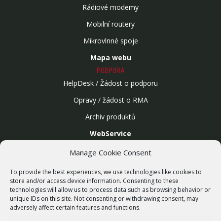
Rádiové modemy
Mobilní routery
Mikrovlnné spoje
Mapa webu
PODPORA
HelpDesk / Žádost o podporu
Opravy / žádost o RMA
Archiv produktů
WebService
SLUŽBY
Manage Cookie Consent
Bezdrátové sítě
To provide the best experiences, we use technologies like cookies to
Zakázková výroba
store and/or access device information. Consenting to these
technologies will allow us to process data such as browsing behavior or
Report zranitelnosti
unique IDs on this site. Not consenting or withdrawing consent, may
O NÁS
adversely affect certain features and functions.
Náš příběh