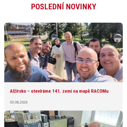
POSLEDNÍ NOVINKY
Alžírsko – otevíráme 141. zemi na mapě RACOMu
03.08.2026