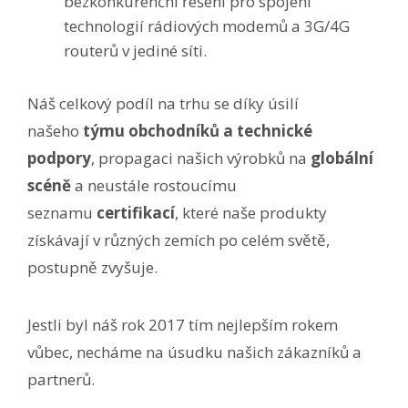
bezkonkurenční řešení pro spojení
technologií rádiových modemů a 3G/4G
routerů v jediné síti.
Náš celkový podíl na trhu se díky úsilí
našeho
týmu obchodníků a technické
podpory
, propagaci našich výrobků na
globální
scéně
a neustále rostoucímu
seznamu
certifikací
, které naše produkty
získávají v různých zemích po celém světě,
postupně zvyšuje.
Jestli byl náš rok 2017 tím nejlepším rokem
vůbec, necháme na úsudku našich zákazníků a
partnerů.