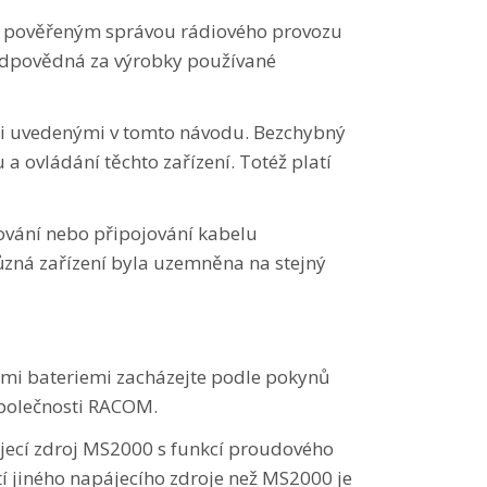
m pověřeným správou rádiového provozu
zodpovědná za výrobky používané
mi uvedenými v tomto návodu. Bezchybný
a ovládání těchto zařízení. Totéž platí
ování nebo připojování kabelu
ůzná zařízení byla uzemněna na stejný
ými bateriemi zacházejte podle pokynů
společnosti RACOM.
jecí zdroj MS2000 s funkcí proudového
í jiného napájecího zdroje než MS2000 je