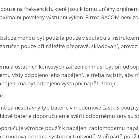
pouze na frekvencích, které jsou k tomu určeny orgáne
 maximální povolený výstupní výkon. Firma RACOM není 
obsluze mohou být použita pouze v souladu s instrukce
zaručen pouze při náležité přepravě, skladování, provozu 
mu a ostatních koncových zařízeních musí být při odpoj
u vždy odpojeno jeho napájení. Je třeba zajistit, aby r
apájení má být odpojeno výstupní napětí zdroje.
e.
ě za nesprávný typ baterie v modemové části. S použit
ithiové baterie doporučujeme svěřit odbornému servisu 
 doporučuje výrobce použít k napájeni radiomodemu napá
ko proudová ochrana výstupních obvodů. V případě použit