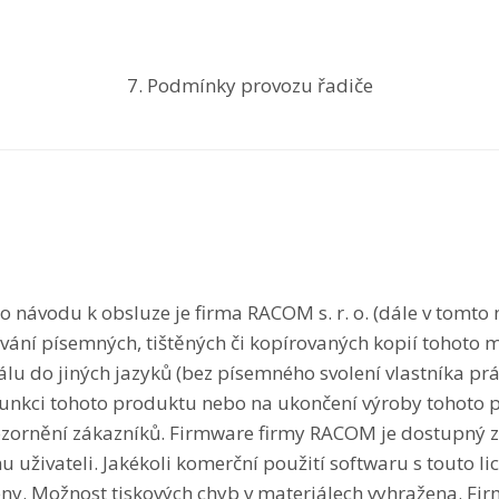
7. Podmínky provozu
řadiče
o návodu k obsluze je firma RACOM s. r. o. (dále v to
vání písemných, tištěných či kopírovaných kopií tohot
lu do jiných jazyků (bez písemného svolení vlastníka pr
 funkci tohoto produktu nebo na ukončení výroby tohoto 
ornění zákazníků. Firmware firmy RACOM je dostupný 
uživateli. Jakékoli komerční použití softwaru s touto li
eny. Možnost tiskových chyb v materiálech vyhražena. Fi