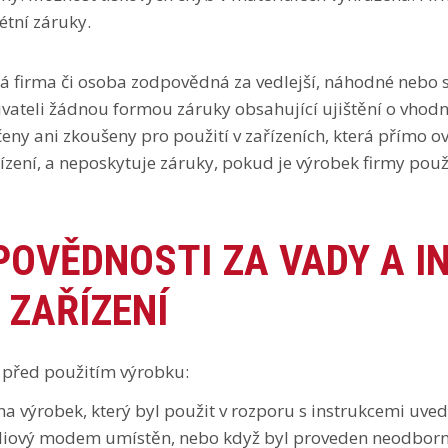
étní záruky.
 firma či osoba zodpovědná za vedlejší, náhodné nebo sou
ateli žádnou formou záruky obsahující ujištění o vhodnos
y ani zkoušeny pro použití v zařízeních, která přímo ovliv
řízení, a neposkytuje záruky, pokud je výrobek firmy použ
POVĚDNOSTI ZA VADY A I
 ZAŘÍZENÍ
 před použitím výrobku:
a výrobek, který byl použit v rozporu s instrukcemi uv
ádiový modem umístěn, nebo když byl proveden neodborný