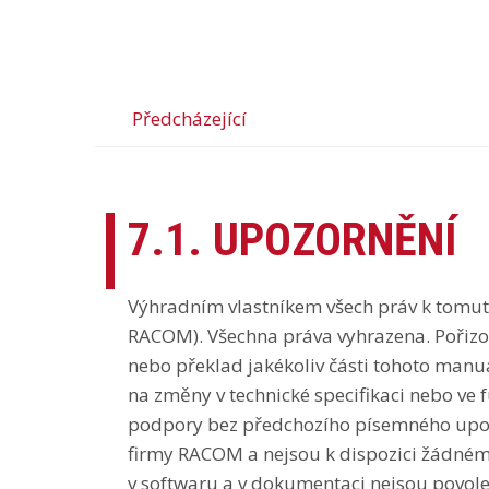
Předcházející
7.1. UPOZORNĚNÍ
Výhradním vlastníkem všech práv k tomut
RACOM). Všechna práva vyhrazena. Pořizo
nebo překlad jakékoliv části tohoto manuá
na změny v technické specifikaci nebo ve
podpory bez předchozího písemného upoz
firmy RACOM a nejsou k dispozici žádnému 
v softwaru a v dokumentaci nejsou povol