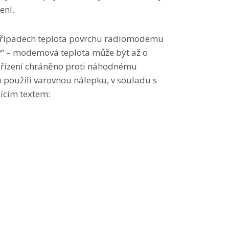
ení.
h případech teplota povrchu radiomodemu
P“ – modemová teplota může být až o
 zařízení chráněno proti náhodnému
 použili varovnou nálepku, v souladu s
ícím textem: