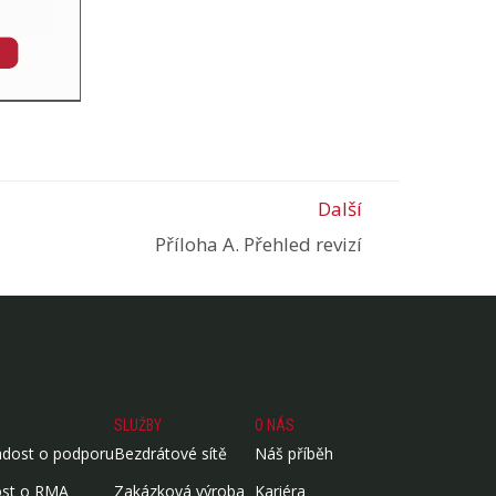
Další
Příloha A. Přehled revizí
SLUŽBY
O NÁS
ádost o podporu
Bezdrátové sítě
Náš příběh
ost o RMA
Zakázková výroba
Kariéra