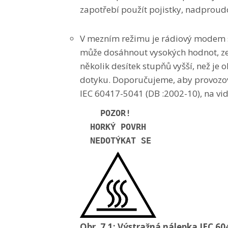
zapotřebí použít pojistky, nadproud
V mezním režimu je rádiový modem s
může dosáhnout vysokých hodnot, ze
několik desítek stupňů vyšší, než je
dotyku. Doporučujeme, aby provozova
IEC 60417-5041 (DB :2002-10), na vi
   POZOR! 

  HORKÝ POVRH

  NEDOTÝKAT SE
Obr. 7.1: Výstražná nálepka IEC 6