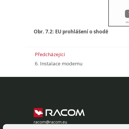
Obr. 7.2: EU prohlášení o shodě
Předcházející
6. Instalace modemu
racom@racom.eu
+420 722 937 522