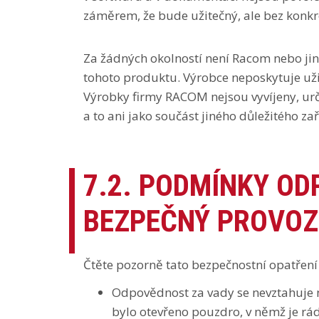
záměrem, že bude užitečný, ale bez konkr
Za žádných okolností není Racom nebo jiná
tohoto produktu. Výrobce neposkytuje uživ
Výrobky firmy RACOM nejsou vyvíjeny, určen
a to ani jako součást jiného důležitého za
7.2. PODMÍNKY OD
BEZPEČNÝ PROVOZ
Čtěte pozorně tato bezpečnostní opatření
Odpovědnost za vady se nevztahuje n
bylo otevřeno pouzdro, v němž je r