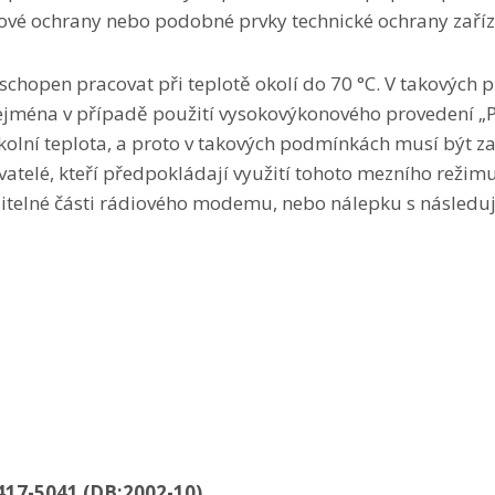
ové ochrany nebo podobné prvky technické ochrany zaříz
chopen pracovat při teplotě okolí do 70 °C. V takovýc
jména v případě použití vysokovýkonového provedení „
 okolní teplota, a proto v takových podmínkách musí být
telé, kteří předpokládají využití tohoto mezního režimu
ditelné části rádiového modemu, nebo nálepku s následuj
0417-5041 (DB:2002-10)