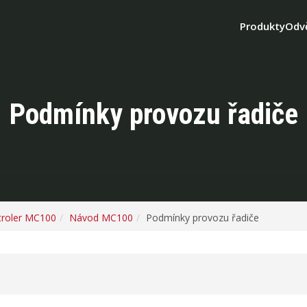
Produkty
Odv
Podmínky provozu řadiče
troler MC100
Návod MC100
Podmínky provozu řadiče