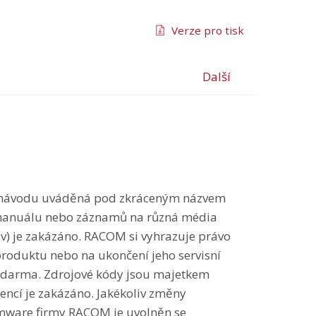
Verze pro tisk
Další
mto návodu uváděná pod zkráceným názvem
o manuálu nebo záznamů na různá média
áv) je zakázáno. RACOM si vyhrazuje právo
produktu nebo na ukončení jeho servisní
zdarma. Zdrojové kódy jsou majetkem
cencí je zakázáno. Jakékoliv změny
rmware firmy RACOM je uvolněn se