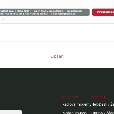
Obsah
PRODUKTY
PODPORA
Rádiové modemy
HelpDesk / Ž
Mobilní routery
Opravy / žád