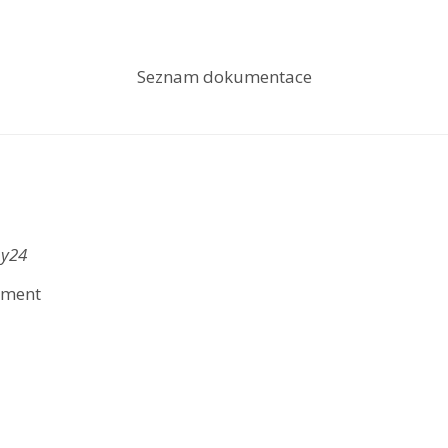
Seznam dokumentace
Ay24
ument