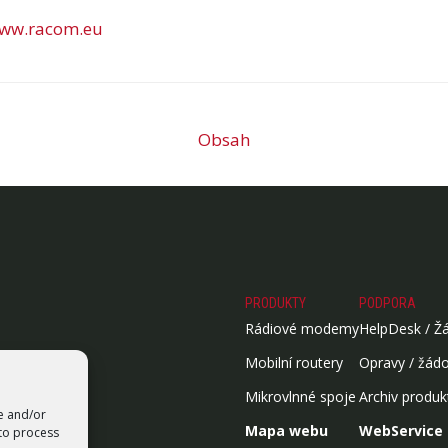
ww.racom.eu
Obsah
PRODUKTY
PODPORA
Rádiové modemy
HelpDesk / Ž
Mobilní routery
Opravy / žád
Mikrovlnné spoje
Archiv produk
re and/or
Mapa webu
WebService
 to process