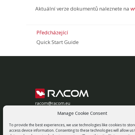
Aktuální verze dokumentů naleznete na
w
Předcházející
Quick Start Guide
racom@racom.eu
+420 722 937 522
Manage Cookie Consent
To provide the best experiences, we use technologies like cookies to sto
access device information. Consenting to these technologies will allow us