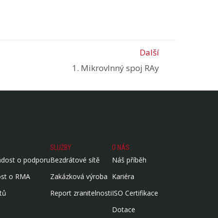
Další
1. Mikrovlnný spoj RAy
SLUŽBY
O NÁS
ádost o podporu
Bezdrátové sítě
Náš příběh
ost o RMA
Zakázková výroba
Kariéra
tů
Report zranitelnosti
ISO Certifikace
Dotace