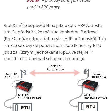
Router“
– příklady konfigurace bez
použití ARP proxy.
RipEX může odpovědět na jakoukoliv ARP žádost s
tím, že předstírá, že má tuto konkrétní IP adresu
(RipEX může odpovídat na více ARP požadavků). Tato
funkce se obvykle používá tam, kde IP adresy RTU
jsou za různými jednotkami RipEX ve stejné IP
podsíti a RTU nemají schopnost routingu.