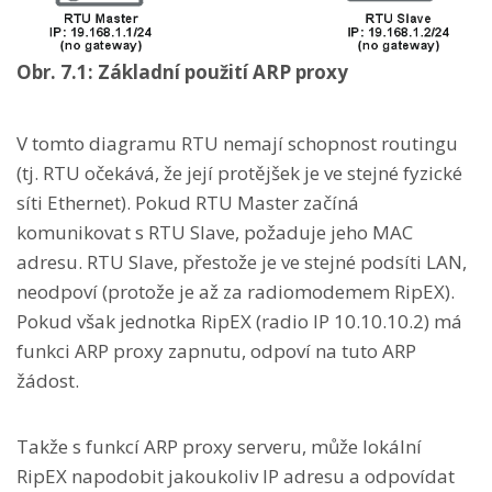
Obr. 7.1: Základní použití ARP proxy
V tomto diagramu RTU nemají schopnost routingu
(tj. RTU očekává, že její protějšek je ve stejné fyzické
síti Ethernet). Pokud RTU Master začíná
komunikovat s RTU Slave, požaduje jeho MAC
adresu. RTU Slave, přestože je ve stejné podsíti LAN,
neodpoví (protože je až za radiomodemem RipEX).
Pokud však jednotka RipEX (radio IP 10.10.10.2) má
funkci ARP proxy zapnutu, odpoví na tuto ARP
žádost.
Takže s funkcí ARP proxy serveru, může lokální
RipEX napodobit jakoukoliv IP adresu a odpovídat