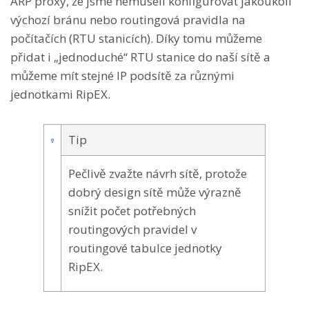
ARP proxy, že jsme nemuseli konfigurovat jakoukoli
výchozí bránu nebo routingová pravidla na
počítačích (RTU stanicích). Díky tomu můžeme
přidat i „jednoduché“ RTU stanice do naší sítě a
můžeme mít stejné IP podsítě za různými
jednotkami RipEX.
Tip
Pečlivě zvažte návrh sítě, protože
dobrý design sítě může výrazně
snížit počet potřebných
routingových pravidel v
routingové tabulce jednotky
RipEX.