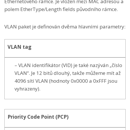
Ethernetového rámce. Je vložen mezi MAC adresou a
polem EtherType/Length fields původního rámce.
VLAN paket je definován dvěma hlavními parametry:
VLAN tag
– VLAN identifikátor (VID) je také nazýván „číslo
VLAN“. Je 12 bitů dlouhý, takže můžeme mít až
4096 sítí VLAN (hodnoty 0x0000 a 0xFFF jsou
vyhrazeny).
Priority Code Point (PCP)