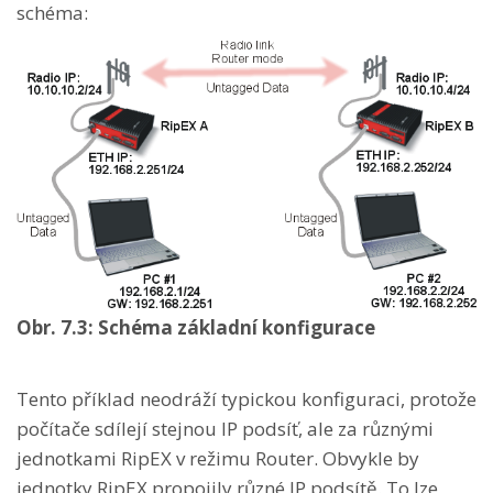
schéma:
Obr. 7.3: Schéma základní konfigurace
Tento příklad neodráží typickou konfiguraci, protože
počítače sdílejí stejnou IP podsíť, ale za různými
jednotkami RipEX v režimu Router. Obvykle by
jednotky RipEX propojily různé IP podsítě. To lze