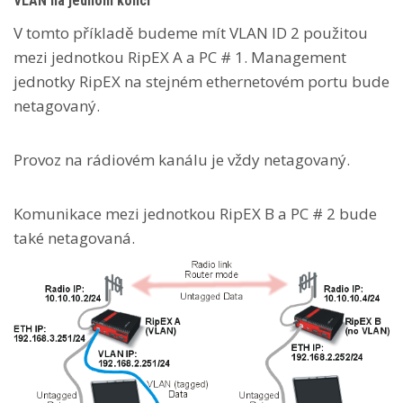
VLAN na jednom konci
V tomto příkladě budeme mít VLAN ID 2 použitou
mezi jednotkou RipEX A a PC # 1. Management
jednotky RipEX na stejném ethernetovém portu bude
netagovaný.
Provoz na rádiovém kanálu je vždy netagovaný.
Komunikace mezi jednotkou RipEX B a PC # 2 bude
také netagovaná.