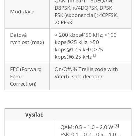
QAM (linear): 16DEQAM,
D8PSK, π/4DQPSK, DPSK
Modulace
FSK (exponencial): 4CPFSK,
2CPFSK
Datová
> 200 kbps@50 kHz; >100
rychlost (max)
kbps@25 kHz; >50
kbps@12.5 kHz; >25
[2]
kbps@6.25 kHz
FEC (Forward
On/Off, ¾ Trellis code with
Error
Viterbi soft-decoder
Correction)
Vysílač
[3]
QAM: 0.5 – 1.0 – 2.0 W
FSK: 0.1 – 0.2 – 0.5 – 1.0 –