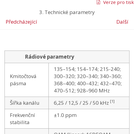
Verze pro tisk
3. Technické parametry
Předcházející
Další
Rádiové parametry
135–154; 154–174; 215-240;
Kmitočtová
300–320; 320–340; 340–360;
pásma
368–400; 400–432; 432–470;
470–512; 928–960 MHz
[1]
Šířka kanálu
6,25 / 12,5 / 25 / 50 kHz
Frekvenční
±1.0 ppm
stabilita