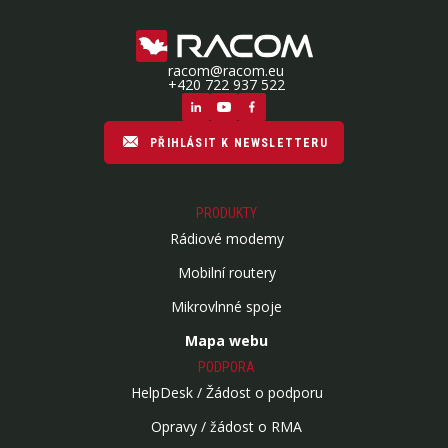
racom@racom.eu
+420 722 937 522
PŘIHLÁSIT K NEWSLETTERU
PRODUKTY
Rádiové modemy
Mobilní routery
Mikrovlnné spoje
Mapa webu
PODPORA
HelpDesk / Žádost o podporu
Opravy / žádost o RMA