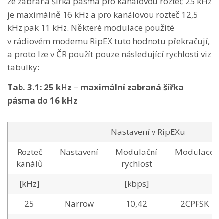
že zabraná šířka pásma pro kanálovou rozteč 25 kHz
je maximálně 16 kHz a pro kanálovou rozteč 12,5
kHz pak 11 kHz. Některé modulace použité
v rádiovém modemu RipEX tuto hodnotu překračují,
a proto lze v ČR použít pouze následující rychlosti viz
tabulky:
Tab. 3.1: 25 kHz – maximální zabraná šířka
pásma do 16 kHz
Nastavení v RipEXu
Rozteč
Nastavení
Modulační
Modulace
kanálů
rychlost
[kHz]
[kbps]
25
Narrow
10,42
2CPFSK