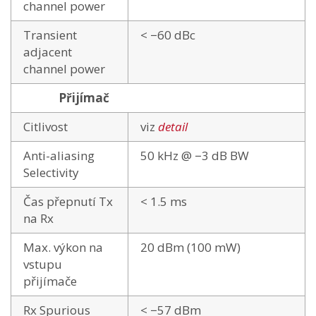
channel power
Transient
< −60 dBc
adjacent
channel power
Přijímač
Citlivost
viz
detail
Anti-aliasing
50 kHz @ −3 dB BW
Selectivity
Čas přepnutí Tx
< 1.5 ms
na Rx
Max. výkon na
20 dBm (100 mW)
vstupu
přijímače
Rx Spurious
< −57 dBm