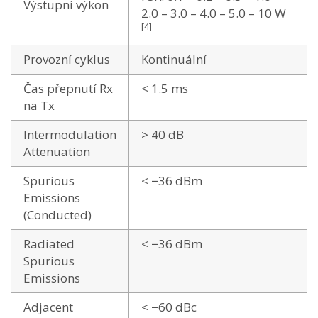
Výstupní výkon
2.0 – 3.0 – 4.0 – 5.0 – 10 W
[4]
Provozní cyklus
Kontinuální
Čas přepnutí Rx
< 1.5 ms
na Tx
Intermodulation
> 40 dB
Attenuation
Spurious
< −36 dBm
Emissions
(Conducted)
Radiated
< −36 dBm
Spurious
Emissions
Adjacent
< −60 dBc