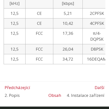
[kHz]
[kbps]
12,5
CE
5,21
2CPFSK
12,5
CE
10,42
4CPFSK
12,5
FCC
17,36
π/4-
DQPSK
12,5
FCC
26,04
D8PSK
12,5
FCC
34,72
16DEQAM
Předcházející
Další
2. Popis
Obsah
4. Instalace zařízení