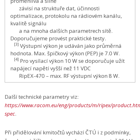
proměnlivá a silně
závisí na struktuře dat, účinnosti
optimalizace, protokolu na rádiovém kanálu,
kvalitě signálu
a na mnoha dalších parametrech sítě.
Doporučujeme provést praktické testy.
[3]
Výstupní výkon je udáván jako průměrná
hodnota. Max. špičkový výkon (PEP) je 7.0 W.
[4]
Pro vysílací výkon 10 W se doporučuje užít
napájecí napětí vyšší než 11 VDC
RipEX-470 – max. RF výstupní výkon 8 W.
Další technické parametry viz:
https://www.racom.eu/eng/products/m/ripex/product.ht
spec
.
Při přidělování kmitočtů vychází ČTÚ i z podmínky,