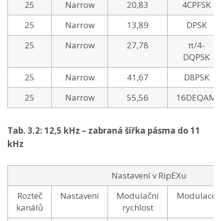
25
Narrow
20,83
4CPFSK
25
Narrow
13,89
DPSK
25
Narrow
27,78
π/4-
DQPSK
25
Narrow
41,67
D8PSK
25
Narrow
55,56
16DEQAM
Tab. 3.2: 12,5 kHz – zabraná šířka pásma do 11
kHz
Nastavení v RipEXu
Rozteč
Nastavení
Modulační
Modulace
kanálů
rychlost