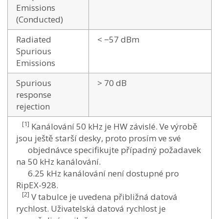
Emissions
(Conducted)
Radiated
< −57 dBm
Spurious
Emissions
Spurious
> 70 dB
response
rejection
[1]
Kanálování 50 kHz je HW závislé. Ve výrobě
jsou ještě starší desky, proto prosím ve své
objednávce specifikujte případný požadavek
na 50 kHz kanálování.
6.25 kHz kanálování není dostupné pro
RipEX-928.
[2]
V tabulce je uvedena přibližná datová
rychlost. Uživatelská datová rychlost je