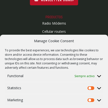
NEWSLETTER SIGNUP
PRODUCTOS
Radio Módems
Cellular routers
Enlaces Microondas
Manage Cookie Consent
Mapa del sitio
To provide the best experiences, we use technologies like cookies to
SUPPORT
store and/or access device information. Consenting to these
technologies will allow us to process data such as browsing behavior or
Reparaciones / solicitud de RMA
unique IDs on this site. Not consenting or withdrawing consent, may
adversely affect certain features and functions.
Product archive
Functional
Siempre activo
Vulnerability report
WebService
Statistics
Statistics
COMPAÑÍA
Empleo
Marketing
Marketing
ISO 9001