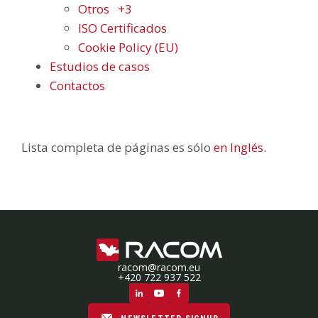
Otros
+3
ISO Certificados
Cookie Policy (EU)
Estudios de casos
Contactos
Lista completa de páginas es sólo
en Inglés
.
racom@racom.eu
+420 722 937 522