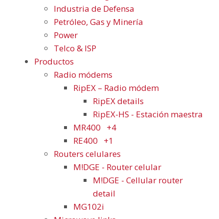
Industria de Defensa
Petróleo, Gas y Minería
Power
Telco & ISP
Productos
Radio módems
RipEX – Radio módem
RipEX details
RipEX-HS - Estación maestra
MR400
+4
RE400
+1
Routers celulares
M!DGE - Router celular
M!DGE - Cellular router
detail
MG102i